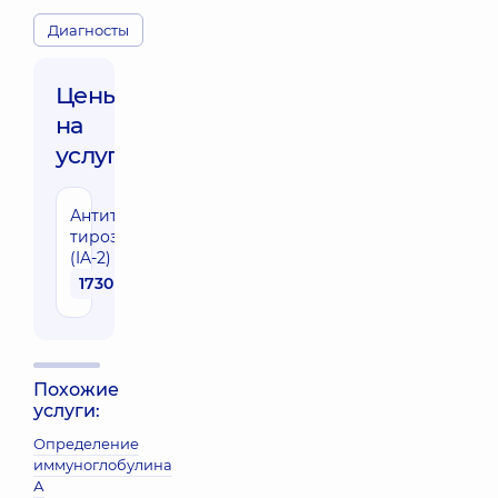
Диагносты
Цены
на
услуги:
Антитела к
тирозинфосфатазе
(IA-2)
1730 грн
Похожие
услуги:
Определение
иммуноглобулина
А