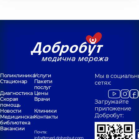
Поликлиника
Услуги
Мы в социальн
Стационар
Пакети
сетях:
послуг
Диагностика
Цены
Скорая
Врачи
Загружайте
помощь
приложение
Новости
Клиники
Добробут:
Медицинская
Контакты
библиотека
Вакансии
Почта:
info@med.dobrobut.com