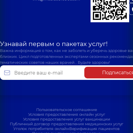
Узнавай первым о пакетах услуг!
Важна информация о том, как не заболеть и уберечь здоровье в
близких. Цикл подготовленных экспертами сезонных рекоменда
тематических советов наших врачей… Будьте здоровы!
Подписатьс
Пользовательское соглашение
Условия предоставления онлайн услуг
Условия предоставления услуг вакцинации
Публичный договор предоставления медицинских услуг
Уголок потребителя онлайн
Верификация пациентов