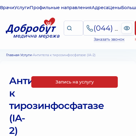
Врачи
Услуги
Профильные направления
Адреса
Цены
Больш
(044) 495-2-888
Заказать звонок
Главная
Услуги
Антитела к тирозинфосфатазе (IA-2)
Антитела
Запись на услугу
к
тирозинфосфатазе
(IA-
2)