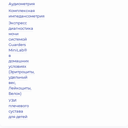
Аудиометрия
Комплексная
импедансометрия
Экспресс
диагностика
мочи
системой
Guarders
MiniLab®
в
домашних
условиях
(Эритроциты,
удельный
вес,
Лейкоциты,
Белок)
УЗИ
плечевого
сустава
для детей