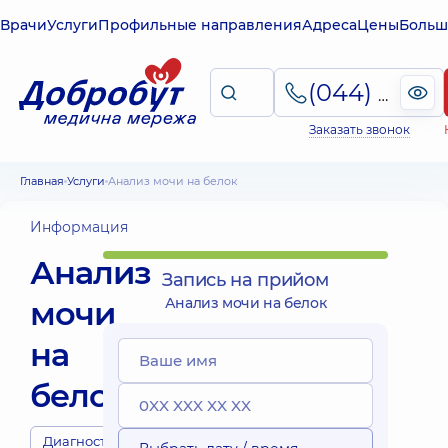
Врачи
Услуги
Профильные направления
Адреса
Цены
Больш
(044) 495-2-888
Заказать звонок
Главная
Услуги
Анализ мочи на белок
Информация
Анализ
Запись на прийом
мочи
Анализ мочи на белок
на
белок
Диагносты