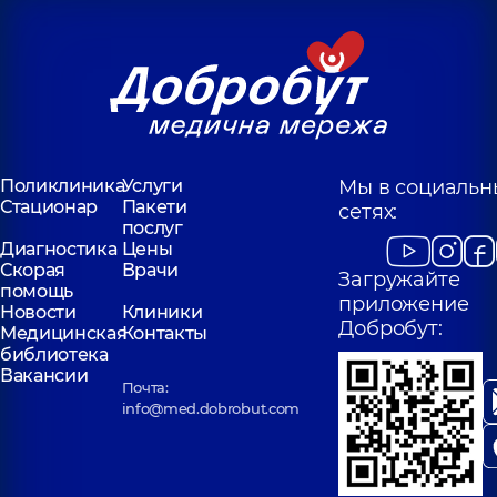
Поликлиника
Услуги
Мы в социальн
Стационар
Пакети
сетях:
послуг
Диагностика
Цены
Скорая
Врачи
Загружайте
помощь
приложение
Новости
Клиники
Добробут:
Медицинская
Контакты
библиотека
Вакансии
Почта:
info@med.dobrobut.com