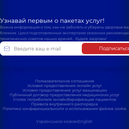
Узнавай первым о пакетах услуг!
Важна информация о том, как не заболеть и уберечь здоровье в
близких. Цикл подготовленных экспертами сезонных рекоменда
тематических советов наших врачей… Будьте здоровы!
Подписатьс
Пользовательское соглашение
Условия предоставления онлайн услуг
Условия предоставления услуг вакцинации
Публичный договор предоставления медицинских услуг
Уголок потребителя онлайн
Верификация пациентов
Правила внутреннего распорядка
Политика конфиденциальности и использования файлов cookie
Українською мовою
English