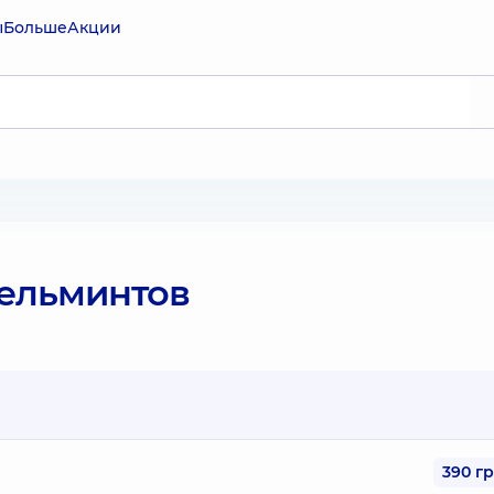
ы
Больше
Акции
гельминтов
390 г