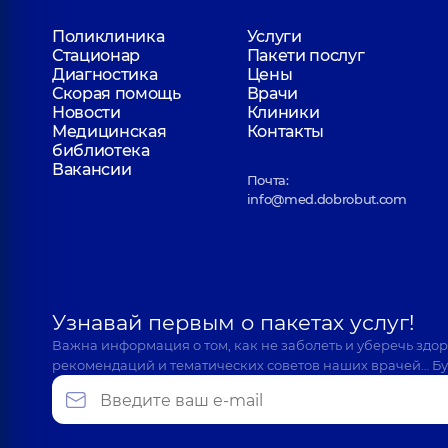
Поликлиника
Услуги
Стационар
Пакети послуг
Диагностика
Цены
Скорая помощь
Врачи
Новости
Клиники
Медицинская
Контакты
библиотека
Вакансии
Почта:
info@med.dobrobut.com
Узнавай первым о пакетах услуг!
Важна информация о том, как не заболеть и уберечь здо
рекомендаций и тематических советов наших врачей… Бу