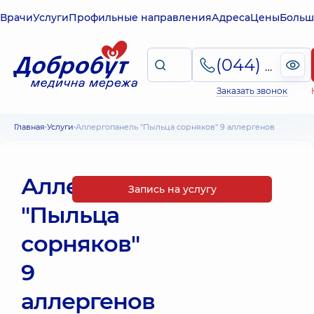
Врачи
Услуги
Профильные направления
Адреса
Цены
Больш
(044) 495-2-888
Заказать звонок
Главная
Услуги
Аллергопанель "Пыльца сорняков" 9 аллергенов
Аллергопанель
Запись на услугу
"Пыльца
сорняков"
9
аллергенов