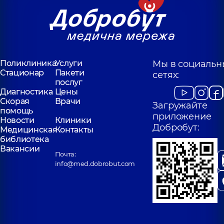
Поликлиника
Услуги
Мы в социальн
Стационар
Пакети
сетях:
послуг
Диагностика
Цены
Скорая
Врачи
Загружайте
помощь
приложение
Новости
Клиники
Добробут:
Медицинская
Контакты
библиотека
Вакансии
Почта:
info@med.dobrobut.com