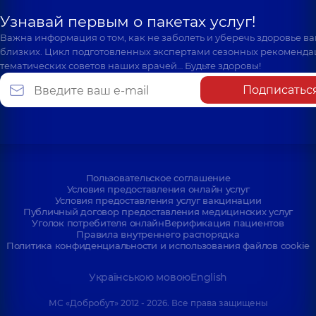
Узнавай первым о пакетах услуг!
Важна информация о том, как не заболеть и уберечь здоровье в
близких. Цикл подготовленных экспертами сезонных рекоменда
тематических советов наших врачей… Будьте здоровы!
Подписатьс
Пользовательское соглашение
Условия предоставления онлайн услуг
Условия предоставления услуг вакцинации
Публичный договор предоставления медицинских услуг
Уголок потребителя онлайн
Верификация пациентов
Правила внутреннего распорядка
Политика конфиденциальности и использования файлов cookie
Українською мовою
English
МС «Добробут» 2012 - 2026. Все права защищены