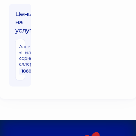
Цены
на
услуги:
Аллергопанель
«Пыльца
сорняков» 9
аллергенов
1860 грн