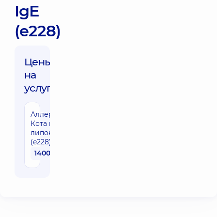
IgE
(e228)
Цены
на
услуги:
Аллергокомпонент
Кота rFel d4,
липокалин, IgE
(e228)
1400 грн