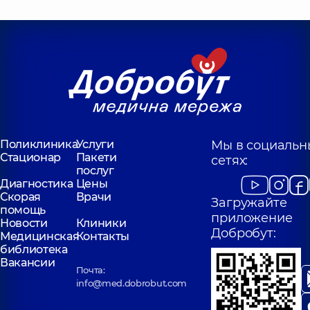
Поликлиника
Услуги
Мы в социальн
Стационар
Пакети
сетях:
послуг
Диагностика
Цены
Скорая
Врачи
Загружайте
помощь
приложение
Новости
Клиники
Добробут:
Медицинская
Контакты
библиотека
Вакансии
Почта:
info@med.dobrobut.com