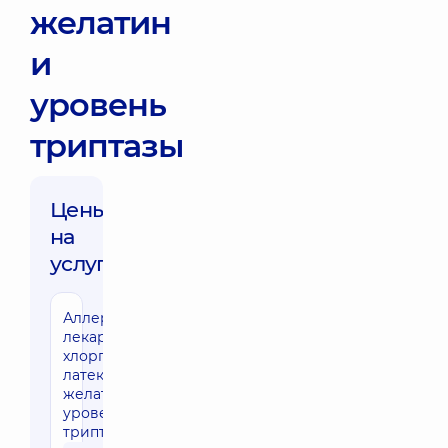
желатин
и
уровень
триптазы
Цены
на
услуги:
Аллергия на
лекарства
хлоргексидин,
латекс,
желатин и
уровень
триптазы