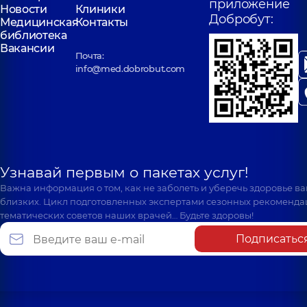
приложение
Новости
Клиники
Добробут:
Медицинская
Контакты
библиотека
Вакансии
Почта:
info@med.dobrobut.com
Узнавай первым о пакетах услуг!
Важна информация о том, как не заболеть и уберечь здоровье в
близких. Цикл подготовленных экспертами сезонных рекоменда
тематических советов наших врачей… Будьте здоровы!
Подписатьс