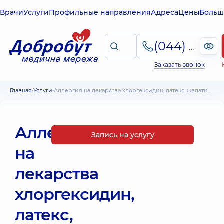
Врачи
Услуги
Профильные направления
Адреса
Цены
Больш
(044) 495-2-888
Заказать звонок
Главная
Услуги
Аллергия на лекарства хлоргексидин, латекс, желатин и уровень триптазы
Аллергия
Запись на услугу
на
лекарства
хлоргексидин,
латекс,