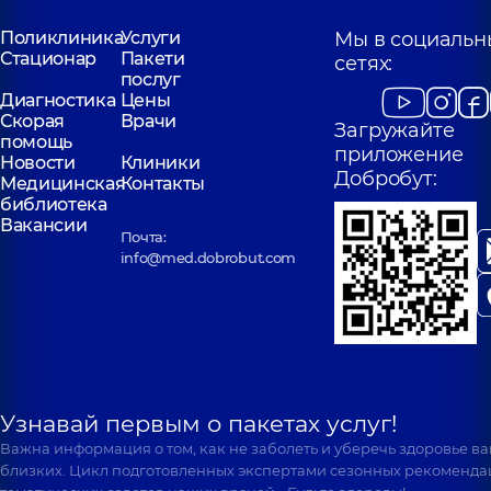
Поликлиника
Услуги
Мы в социальн
Стационар
Пакети
сетях:
послуг
Диагностика
Цены
Скорая
Врачи
Загружайте
помощь
приложение
Новости
Клиники
Добробут:
Медицинская
Контакты
библиотека
Вакансии
Почта:
info@med.dobrobut.com
Узнавай первым о пакетах услуг!
Важна информация о том, как не заболеть и уберечь здоровье в
близких. Цикл подготовленных экспертами сезонных рекоменда