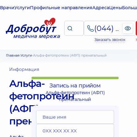
Врачи
Услуги
Профильные направления
Адреса
Цены
Больш
(044) 495-2-888
Заказать звонок
Главная
Услуги
Альфа-фетопротеин (АФП) пренатальный
Информация
Альфа-
Запись на прийом
фетопротеин
Альфа-фетопротеин (АФП)
пренатальный
(АФП)
пренатальный