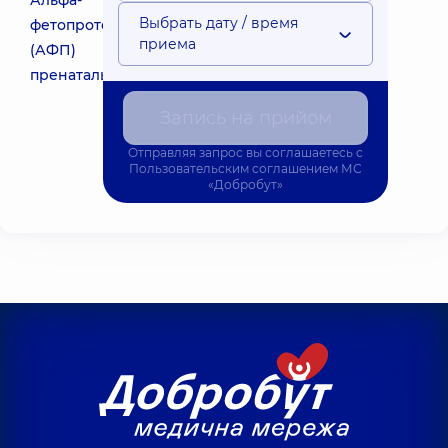
Альфа-
Выбрать дату / время
фетопротеин
приема
(АФП)
пренатальный
Запись на прийом
Отправляя запрос вы соглашаетесь с
Пользовательским соглашением
МС
«Добробут»