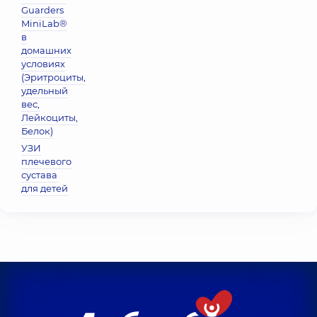
Guarders
MiniLab®
в
домашних
условиях
(Эритроциты,
удельный
вес,
Лейкоциты,
Белок)
УЗИ
плечевого
сустава
для детей