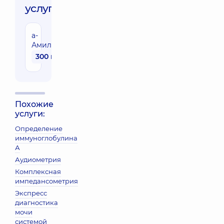
услуги:
а-
Амилаза
300 грн
Похожие
услуги:
Определение
иммуноглобулина
А
Аудиометрия
Комплексная
импедансометрия
Экспресс
диагностика
мочи
системой