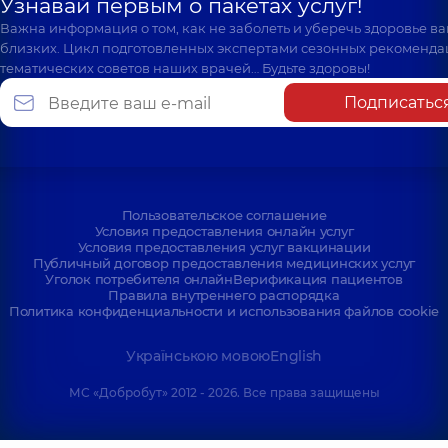
Узнавай первым о пакетах услуг!
Важна информация о том, как не заболеть и уберечь здоровье в
близких. Цикл подготовленных экспертами сезонных рекоменда
тематических советов наших врачей… Будьте здоровы!
Подписатьс
Пользовательское соглашение
Условия предоставления онлайн услуг
Условия предоставления услуг вакцинации
Публичный договор предоставления медицинских услуг
Уголок потребителя онлайн
Верификация пациентов
Правила внутреннего распорядка
Политика конфиденциальности и использования файлов cookie
Українською мовою
English
МС «Добробут» 2012 - 2026. Все права защищены