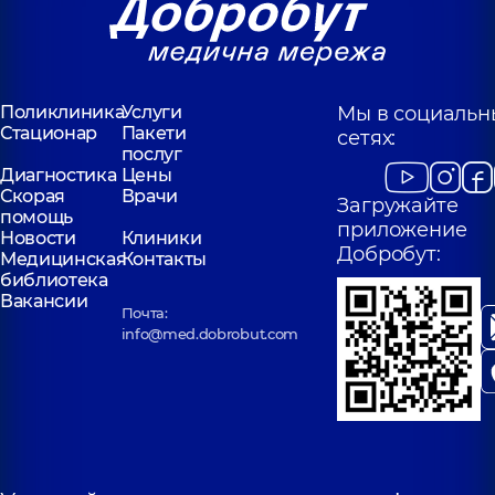
Поликлиника
Услуги
Мы в социальн
Стационар
Пакети
сетях:
послуг
Диагностика
Цены
Скорая
Врачи
Загружайте
помощь
приложение
Новости
Клиники
Добробут:
Медицинская
Контакты
библиотека
Вакансии
Почта:
info@med.dobrobut.com