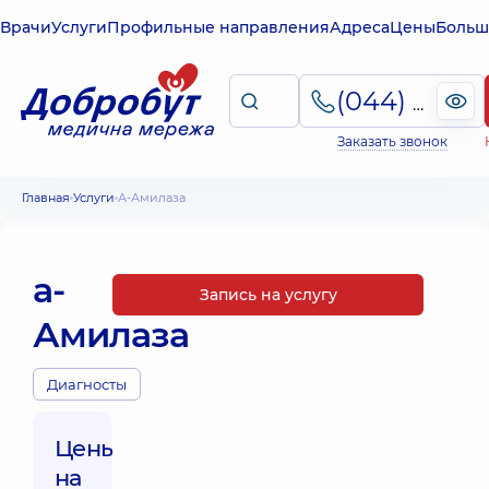
Врачи
Услуги
Профильные направления
Адреса
Цены
Больш
(044) 495-2-888
Заказать звонок
Главная
Услуги
а-Амилаза
а-
Запись на услугу
Амилаза
Диагносты
Цены
на