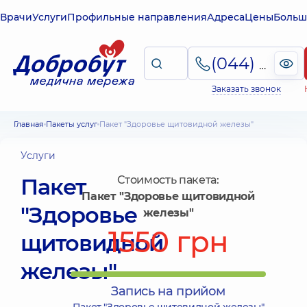
Врачи
Услуги
Профильные направления
Адреса
Цены
Больш
(044) 495-2-888
Заказать звонок
Главная
Пакеты услуг
Пакет "Здоровье щитовидной железы"
Услуги
Пакет
Стоимость пакета:
Пакет "Здоровье щитовидной
"Здоровье
железы"
1550 грн
щитовидной
железы"
Запись на прийом