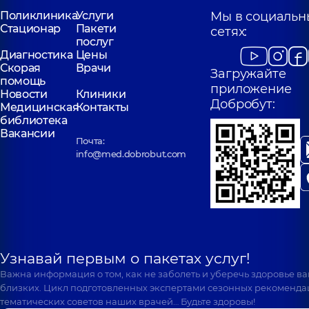
Поликлиника
Услуги
Мы в социальн
Стационар
Пакети
сетях:
послуг
Диагностика
Цены
Скорая
Врачи
Загружайте
помощь
приложение
Новости
Клиники
Добробут:
Медицинская
Контакты
библиотека
Вакансии
Почта:
info@med.dobrobut.com
Узнавай первым о пакетах услуг!
Важна информация о том, как не заболеть и уберечь здоровье в
близких. Цикл подготовленных экспертами сезонных рекоменда
тематических советов наших врачей… Будьте здоровы!