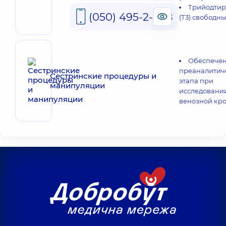
Трийодти
(050) 495-2-888
(Т3) свободн
Обеспече
преаналитич
Сестринские процедуры и
этапа при
манипуляции
исследовани
венозной кр