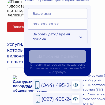
Пакет "Здоровье щитовидной железы"
Заказать пакет
Выбрать дату / время
приема
Услуги,
которые
включены
Запись на прийом
в пакет:
Отправляя запрос вы соглашаетесь с
Пользовательским соглашением
МС
«Добробут»
Тироксин (
свободный
Диагностика лабораторная
(044) 495-2-888
Тиреотро
общеклиническая
гормон (ТТГ)
Антитела к
(097) 495-2-888
тиреоперокс
(АТПО)