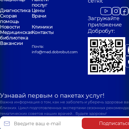
сетях:
послуг
Диагностика
Цены
Скорая
Врачи
Загружайте
помощь
приложение
Новости
Клиники
Добробут:
Медицинская
Контакты
библиотека
Вакансии
Почта:
info@med.dobrobut.com
Узнавай первым о пакетах услуг!
Важна информация о том, как не заболеть и уберечь здоровье в
близких. Цикл подготовленных экспертами сезонных рекоменда
тематических советов наших врачей… Будьте здоровы!
Подписатьс