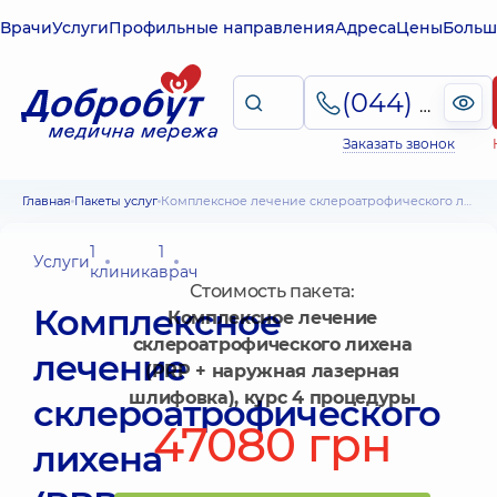
Врачи
Услуги
Профильные направления
Адреса
Цены
Больш
(044) 495-2-888
Заказать звонок
Главная
Пакеты услуг
Комплексное лечение склероатрофического лихена (PRP + наружная лазерная шлифовка), курс 4 процедуры
1
1
Услуги
клиника
врач
Стоимость пакета:
Комплексное
Комплексное лечение
склероатрофического лихена
лечение
(PRP + наружная лазерная
шлифовка), курс 4 процедуры
склероатрофического
47080 грн
лихена