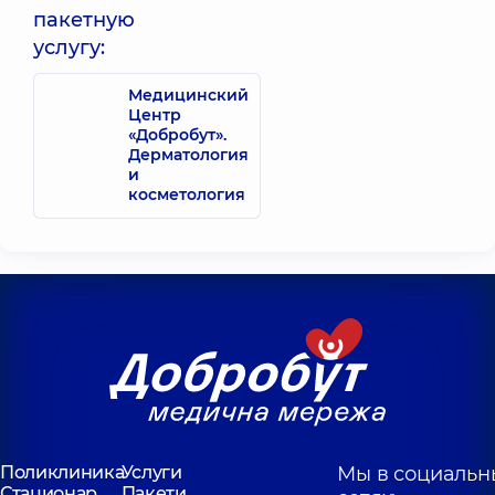
пакетную
услугу:
Медицинский
Центр
«Добробут».
Дерматология
и
косметология
Поликлиника
Услуги
Мы в социальн
Стационар
Пакети