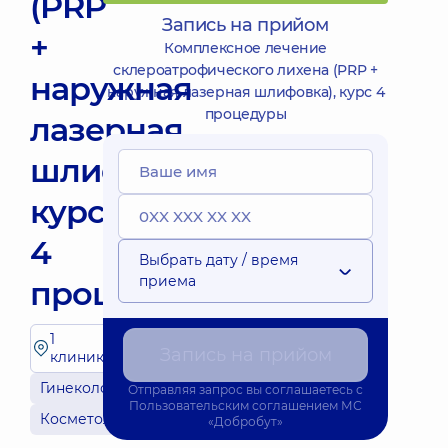
(PRP
Запись на прийом
+
Комплексное лечение
склероатрофического лихена (PRP +
наружная
наружная лазерная шлифовка), курс 4
процедуры
лазерная
шлифовка),
курс
4
Выбрать дату / время
приема
процедуры
1
Запись на прийом
клиника
Гинекология
Отправляя запрос вы соглашаетесь с
Пользовательским соглашением
МС
Косметология
«Добробут»