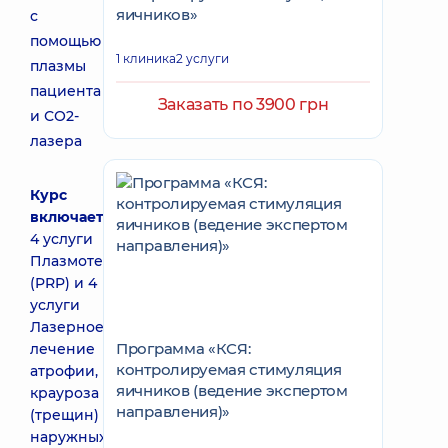
яичников»
с
помощью
1 клиника
2 услуги
плазмы
пациента
Заказать по 3900 грн
и СО2-
лазера
Курс
включает
4 услуги
Плазмотерапия
(PRP) и 4
услуги
Лазерное
Программа «КСЯ:
лечение
контролируемая стимуляция
атрофии,
яичников (ведение экспертом
крауроза
направления)»
(трещин)
наружных