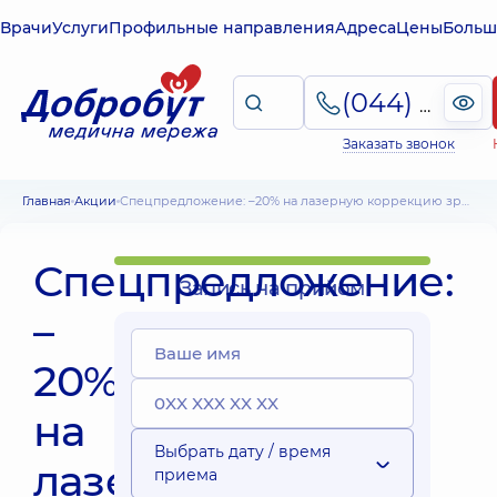
Врачи
Услуги
Профильные направления
Адреса
Цены
Больш
(044) 495-2-888
Заказать звонок
Главная
Акции
Спецпредложение: –20% на лазерную коррекцию зрения
Спецпредложение:
Запись на прийом
–
20%
на
Выбрать дату / время
лазерную
приема