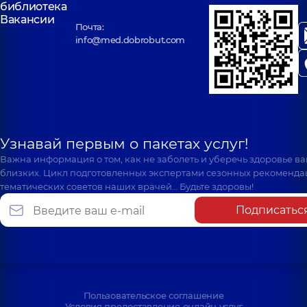
библиотека
Вакансии
Почта:
info@med.dobrobut.com
Узнавай первым о пакетах услуг!
Важна информация о том, как не заболеть и уберечь здоровье в
близких. Цикл подготовленных экспертами сезонных рекоменда
тематических советов наших врачей… Будьте здоровы!
Подписатьс
Пользовательское соглашение
Условия предоставления онлайн услуг