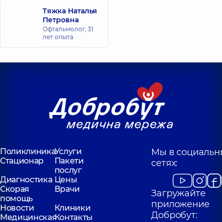
Тяжка Наталья
Петровна
Офтальмолог,
31
лет опыта
Поликлиника
Услуги
Мы в социальн
Стационар
Пакети
сетях:
послуг
Диагностика
Цены
Скорая
Врачи
Загружайте
помощь
приложение
Новости
Клиники
Добробут:
Медицинская
Контакты