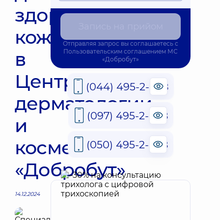
здоровья
Запись на прийом
кожи
Отправляя запрос вы соглашаетесь с
в
Пользовательским соглашением
МС
«Добробут»
Центре
(044) 495-2-888
дерматологии
(097) 495-2-888
и
косметологии
(050) 495-2-888
«Добробут»
14.12.2024