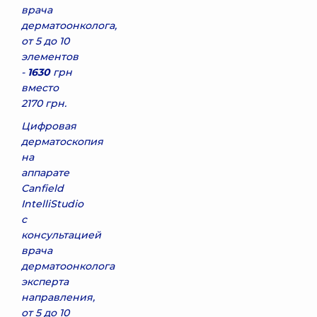
врача
дерматоонколога,
от 5 до 10
элементов
-
1630
грн
вместо
2170 грн.
Цифровая
дерматоскопия
на
аппарате
Canfield
IntelliStudio
с
консультацией
врача
дерматоонколога
эксперта
направления,
от 5 до 10