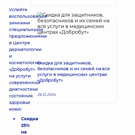
Успейте
воспользоваться
зимними
специальными
предложениями
в Центре
дерматологии
и
косметологии
Скидка для защитников,
безопасников и их семей на все
«Добробут»
услуги в медицинских центрах
на услуги
«Добробут»
современной
диагностики
26.12.2024
состояния
здоровья
кожи:
Скидка
25%
на