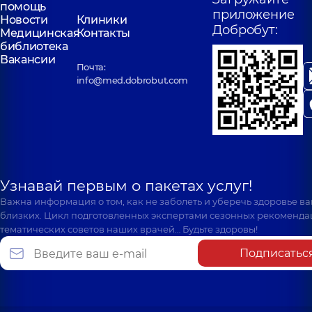
помощь
приложение
Новости
Клиники
Добробут:
Медицинская
Контакты
библиотека
Вакансии
Почта:
info@med.dobrobut.com
Узнавай первым о пакетах услуг!
Важна информация о том, как не заболеть и уберечь здоровье в
близких. Цикл подготовленных экспертами сезонных рекоменда
тематических советов наших врачей… Будьте здоровы!
Подписатьс