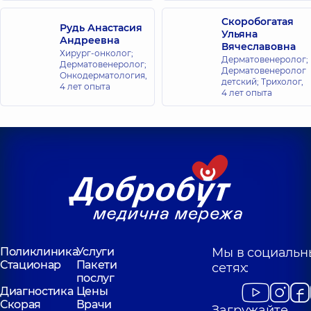
Скоробогатая
Рудь Анастасия
Ульяна
Андреевна
Вячеславовна
Хирург-онколог;
Дерматовенеролог;
Дерматовенеролог;
Дерматовенеролог
Онкодерматология,
детский; Трихолог,
4 лет опыта
4 лет опыта
Поликлиника
Услуги
Мы в социальн
Стационар
Пакети
сетях:
послуг
Диагностика
Цены
Скорая
Врачи
Загружайте