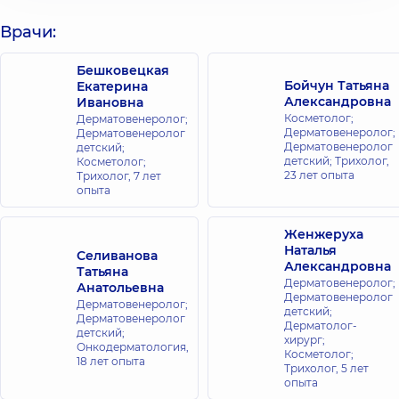
Врачи:
Бешковецкая
Бойчун Татьяна
Екатерина
Александровна
Ивановна
Косметолог;
Дерматовенеролог;
Дерматовенеролог;
Дерматовенеролог
Дерматовенеролог
детский;
детский; Трихолог,
Косметолог;
23 лет опыта
Трихолог,
7 лет
опыта
Женжеруха
Наталья
Селиванова
Александровна
Татьяна
Дерматовенеролог;
Анатольевна
Дерматовенеролог
Дерматовенеролог;
детский;
Дерматовенеролог
Дерматолог-
детский;
хирург;
Онкодерматология,
Косметолог;
18 лет опыта
Трихолог,
5 лет
опыта