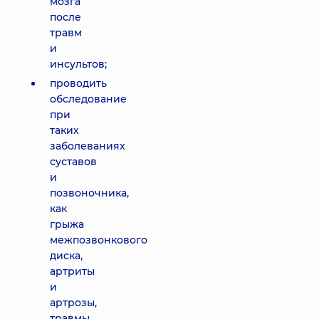
мозга
после
травм
и
инсультов;
проводить
обследование
при
таких
заболеваниях
суставов
и
позвоночника,
как
грыжа
межпозвонкового
диска,
артриты
и
артрозы,
травмы