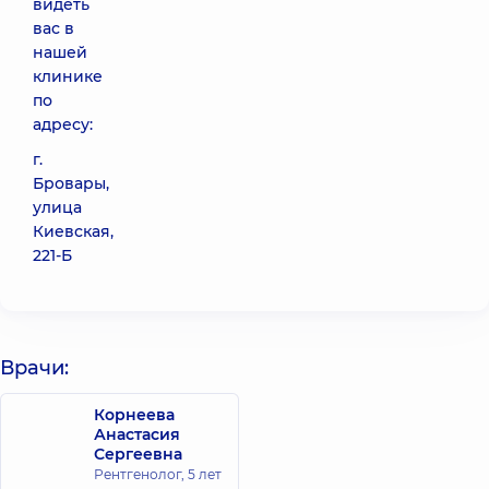
видеть
вас в
нашей
клинике
по
адресу:
г.
Бровары,
улица
Киевская,
221-Б
Врачи:
Корнеева
Анастасия
Сергеевна
Рентгенолог,
5 лет