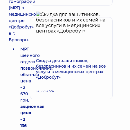
томографии
(МРТ) в
медицинском
центре
«Добробут»
в г.
Бровары.
МРТ
шейного
Скидка для защитников,
отдела
безопасников и их семей на все
позвоночника:
услуги в медицинских центрах
обычная
«Добробут»
цена
- 2
26.12.2024
670
грн,
акционная
цена
- 2
136