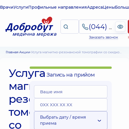
Врачи
Услуги
Профильные направления
Адреса
Цены
Больш
(044) 495-2-888
Заказать звонок
Главная
Акции
Услуга магнитно-резонансной томографии со скидкой в Броварах
Услуга
Запись на прийом
магнитно-
резонансной
томографии
Выбрать дату / время
со
приема