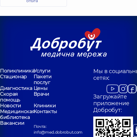
опыта
Поликлиника
Услуги
Мы в социальн
Стационар
Пакети
сетях:
послуг
Диагностика
Цены
Скорая
Врачи
Загружайте
помощь
приложение
Новости
Клиники
Добробут:
Медицинская
Контакты
библиотека
Вакансии
Почта:
info@med.dobrobut.com