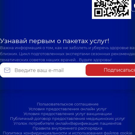
Узнавай первым о пакетах услуг!
Важна информация о том, как не заболеть и уберечь здоровье в
близких. Цикл подготовленных экспертами сезонных рекоменда
тематических советов наших врачей… Будьте здоровы!
Подписатьс
Пользовательское соглашение
Условия предоставления онлайн услуг
Условия предоставления услуг вакцинации
Публичный договор предоставления медицинских услуг
Уголок потребителя онлайн
Верификация пациентов
Правила внутреннего распорядка
Политика конфиденциальности и использования файлов cookie