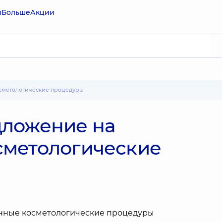
ы
Больше
Акции
осметологические процедуры
дложение на
сметологические