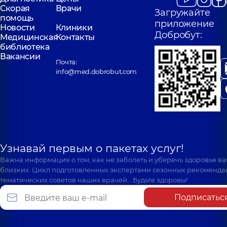
Скорая
Врачи
Загружайте
помощь
приложение
Новости
Клиники
Добробут:
Медицинская
Контакты
библиотека
Вакансии
Почта:
info@med.dobrobut.com
Узнавай первым о пакетах услуг!
Важна информация о том, как не заболеть и уберечь здоровье в
близких. Цикл подготовленных экспертами сезонных рекоменда
тематических советов наших врачей… Будьте здоровы!
Подписатьс