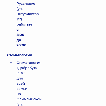
Русановке
(ул.
Энтузиастов,
1/2)
работает
с
8:00
до
20:00
.
Стоматологии
Стоматология
«Добробут»
DDC
для
всей
семьи
на
Олимпийской
(ул.