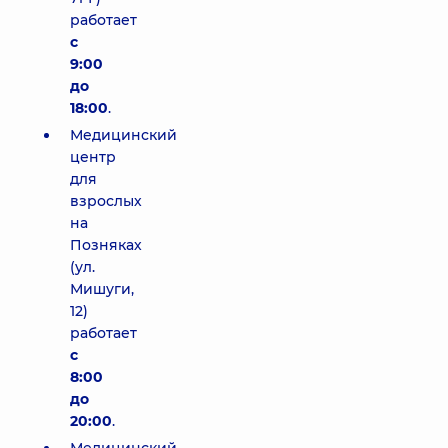
работает
с
9:00
до
18:00
.
Медицинский
центр
для
взрослых
на
Позняках
(ул.
Мишуги,
12)
работает
с
8:00
до
20:00
.