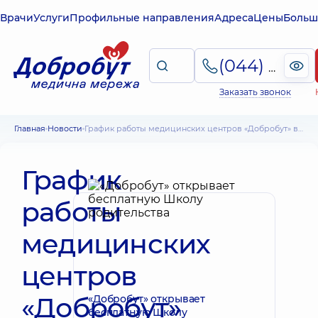
Врачи
Услуги
Профильные направления
Адреса
Цены
Больш
(044) 495-2-888
Заказать звонок
Главная
Новости
График работы медицинских центров «Добробут» в Пасхальные праздники
График
работы
медицинских
центров
«Добробут»
«Добробут» открывает
бесплатную Школу