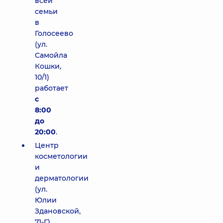
всей
семьи
в
Голосеево
(ул.
Самойла
Кошки,
10/1)
работает
с
8:00
до
20:00
.
Центр
косметологии
и
дерматологии
(ул.
Юлии
Здановской,
71-Г)