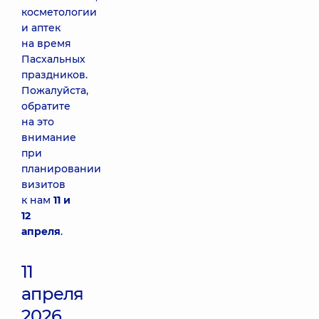
косметологии
и аптек
на время
Пасхальных
праздников.
Пожалуйста,
обратите
на это
внимание
при
планировании
визитов
к нам
11 и
12
апреля
.
11
апреля
2026