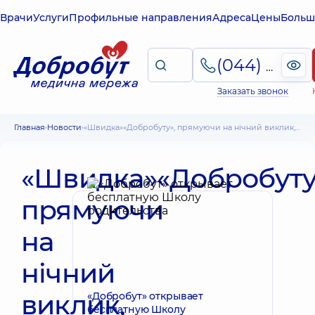
Врачи
Услуги
Профильные направления
Адреса
Цены
Больш
(044) 495-2-888
Заказать звонок
Главная
Новости
«Швидка»«Добробуту», прямуючи на нічний виклик, потрапила у ДТП через погодні умови
«Швидка»«Добробуту
прямуючи
на
нічний
виклик,
«Добробут» открывает
бесплатную Школу