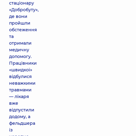
стаціонару
«Добробуту»,
де вони
пройшли
обстеження
та
отримали
медичну
допомогу.
Працівники
«швидкої»
відбулися
неважкими
травмами
— лікаря
вже
відпустили
додому, а
фельдшера
із