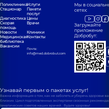
Поликлиника
Услуги
Мы в социальн
Стационар
Пакети
сетях:
послуг
Диагностика
Цены
Скорая
Врачи
Загружайте
помощь
приложение
Новости
Клиники
Добробут:
Медицинская
Контакты
библиотека
Вакансии
Почта:
info@med.dobrobut.com
Узнавай первым о пакетах услуг!
Важна информация о том, как не заболеть и уберечь здоровье в
близких. Цикл подготовленных экспертами сезонных рекоменда
тематических советов наших врачей… Будьте здоровы!