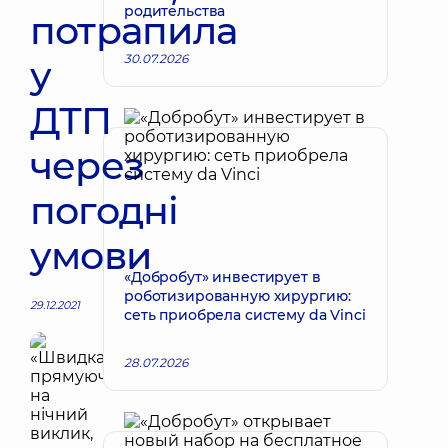
родительства
потрапила
30.07.2026
у
ДТП
через
погодні
умови
«Добробут» инвестирует в
роботизированную хирургию:
29.12.2021
сеть приобрела систему da Vinci
28.07.2026