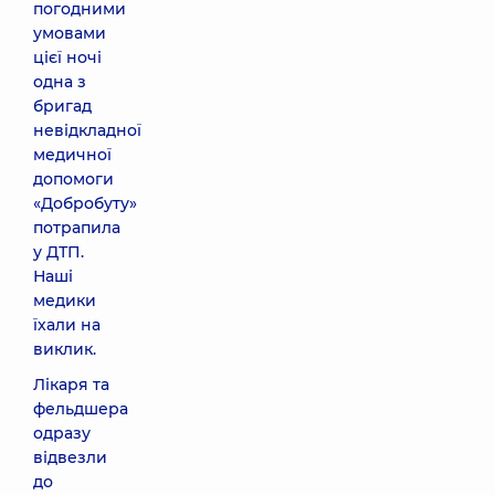
погодними
умовами
цієї ночі
одна з
бригад
невідкладної
медичної
допомоги
«Добробуту»
потрапила
у ДТП.
Наші
медики
їхали на
виклик.
Лікаря та
фельдшера
одразу
відвезли
до