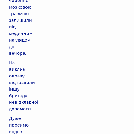
черепно-
мозковою
травмою
залишили
під
медичним
наглядом
до
вечора.
На
виклик
одразу
відправили
іншу
бригаду
невідкладної
допомоги.
Дуже
просимо
водіїв