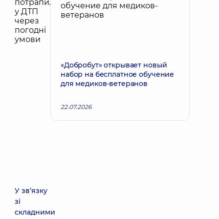
«Добробут» открывает новый
набор на бесплатное обучение
для медиков-ветеранов
22.07.2026
У зв’язку
зі
складними