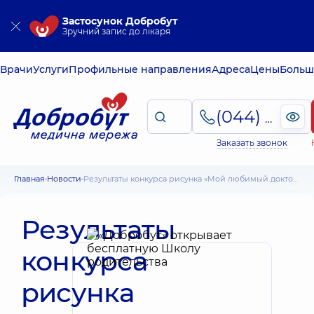
Застосунок Добробут
Зручний запис до лікаря
Врачи
Услуги
Профильные направления
Адреса
Цены
Больш
(044) 495-2-888
Заказать звонок
Главная
Новости
Результаты конкурса рисунка «Мой любимый доктор»
Результаты
конкурса
рисунка