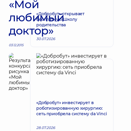
«Мой
любимый
«Добробут» открывает
бесплатную Школу
родительства
доктор»
30.07.2026
03.12.2015
«Добробут» инвестирует в
роботизированную хирургию:
сеть приобрела систему da Vinci
28.07.2026