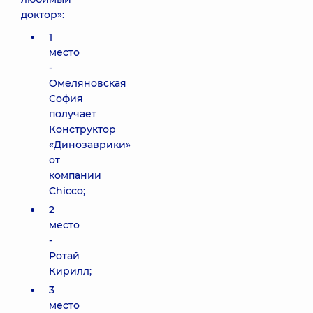
доктор»:
1
место
-
Омеляновская
София
получает
Конструктор
«Динозаврики»
от
компании
Chicco;
2
место
-
Ротай
Кирилл;
3
место