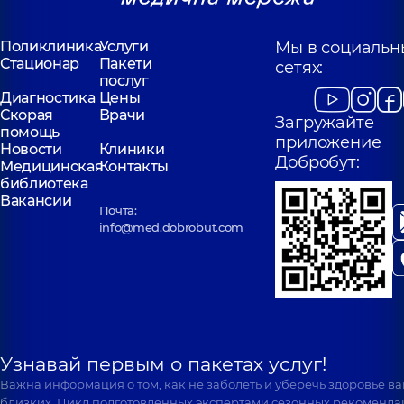
Поликлиника
Услуги
Мы в социальн
Стационар
Пакети
сетях:
послуг
Диагностика
Цены
Скорая
Врачи
Загружайте
помощь
приложение
Новости
Клиники
Добробут:
Медицинская
Контакты
библиотека
Вакансии
Почта:
info@med.dobrobut.com
Узнавай первым о пакетах услуг!
Важна информация о том, как не заболеть и уберечь здоровье в
близких. Цикл подготовленных экспертами сезонных рекоменда