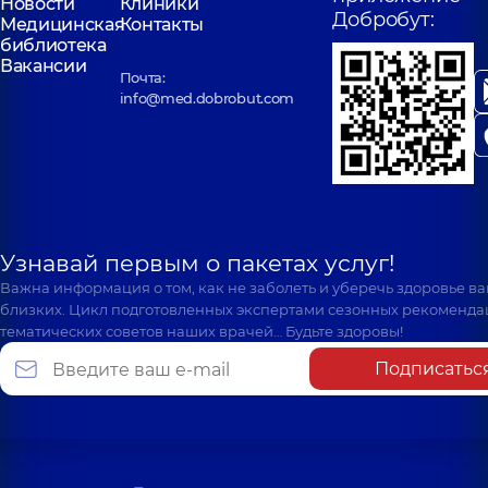
Новости
Клиники
Добробут:
Медицинская
Контакты
библиотека
Вакансии
Почта:
info@med.dobrobut.com
Узнавай первым о пакетах услуг!
Важна информация о том, как не заболеть и уберечь здоровье в
близких. Цикл подготовленных экспертами сезонных рекоменда
тематических советов наших врачей… Будьте здоровы!
Подписатьс