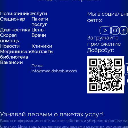
Поликлиника
Услуги
Мы в социальн
Стационар
Пакети
сетях:
послуг
Диагностика
Цены
Скорая
Врачи
Загружайте
помощь
приложение
Новости
Клиники
Добробут:
Медицинская
Контакты
библиотека
Вакансии
Почта:
info@med.dobrobut.com
Узнавай первым о пакетах услуг!
Важна информация о том, как не заболеть и уберечь здоровье в
близких. Цикл подготовленных экспертами сезонных рекоменда