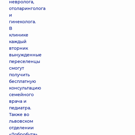
невролога,
отоларинголога
и
гинеколога.
В
клинике
каждый
вторник
вынужденные
переселенцы
смогут
получить
бесплатную
консультацию
семейного
врача и
педиатра.
Также во
львовском
отделении
«Добробута»