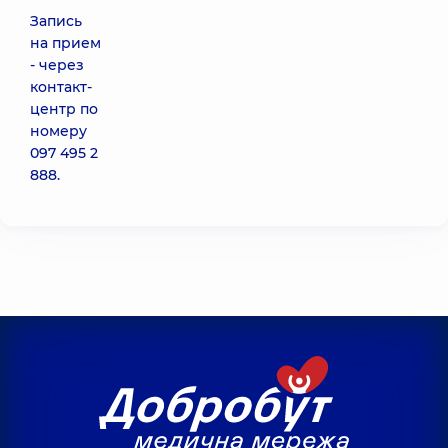
Запись
на прием
- через
контакт-
центр по
номеру
097 495 2
888
.