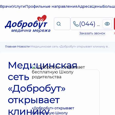
Врачи
Услуги
Профильные направления
Адреса
Цены
Больш
(044) 495-2-888
Заказать звонок
Главная
Новости
Медицинская сеть «Добробут» открывает клинику во Львове
Медицинская
сеть
«Добробут»
открывает
клинику
«Добробут» открывает
бесплатную Школу