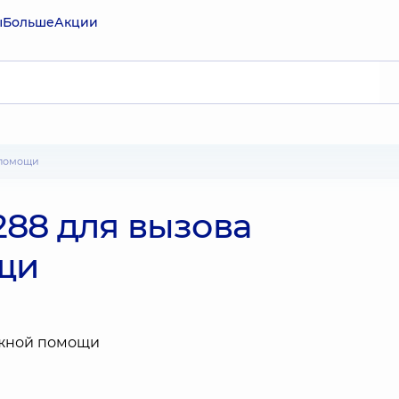
ы
Больше
Акции
 помощи
288 для вызова
щи