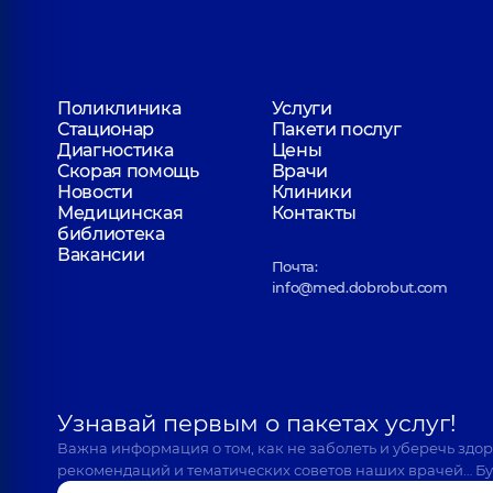
Поликлиника
Услуги
Стационар
Пакети послуг
Диагностика
Цены
Скорая помощь
Врачи
Новости
Клиники
Медицинская
Контакты
библиотека
Вакансии
Почта:
info@med.dobrobut.com
Узнавай первым о пакетах услуг!
Важна информация о том, как не заболеть и уберечь здо
рекомендаций и тематических советов наших врачей… Бу