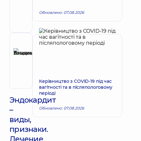
Татьяна
Запись к врачу
Владимировна
Обновлено: 07.08.2026
Кардиолог;
Терапевт
Рецензент
Аникеева
Татьяна
Запись к врачу
Владимировна
Терапевт;
Кардиолог;
Керівництво з COVID-19 під час
Ревматолог
вагітності та в післяпологовому
періоді
Эндокардит
–
Обновлено: 07.08.2026
виды,
признаки.
Лечение