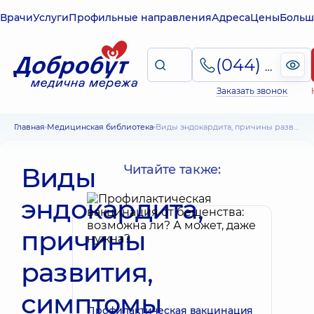
Врачи
Услуги
Профильные направления
Адреса
Цены
Больш
(044) 495-2-888
Заказать звонок
Главная
Медицинская библиотека
Виды эндокардита, причины развития, симптомы и принципы лечения
Виды
Читайте также:
эндокардита,
причины
развития,
симптомы
Профилактическая вакцинация