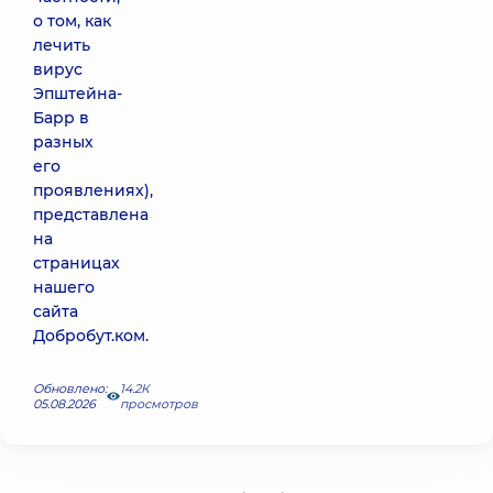
о том, как
лечить
вирус
Эпштейна-
Барр в
разных
его
проявлениях),
представлена
на
страницах
нашего
сайта
Добробут.ком.
Обновлено:
14.2К
05.08.2026
просмотров