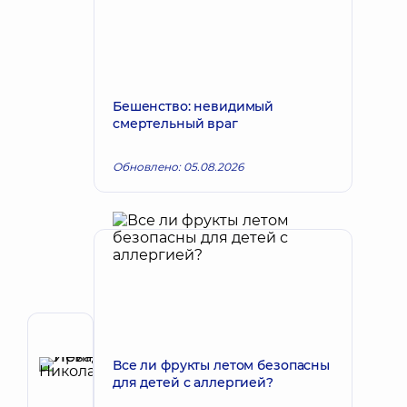
Бешенство: невидимый
смертельный враг
Обновлено: 05.08.2026
Автор
Левада
Все ли фрукты летом безопасны
для детей с аллергией?
Ирина
Запись к врачу