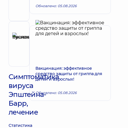
Николаевна
Обновлено: 05.08.2026
Терапевт;
Кардиолог;
Ревматолог
Рецензент
Буяновский
Запись к врачу
Руслан
Васильевич
Гастроэнтеролог
Вакцинация: эффективное
средство защиты от гриппа для
Симптоматика
детей и взрослых!
вируса
Эпштейна-
Обновлено: 05.08.2026
Барр,
лечение
Статистика