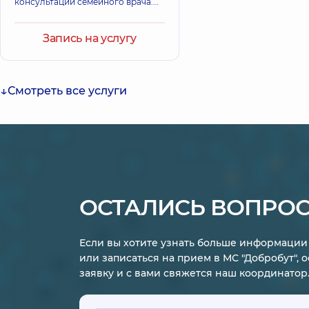
консультации семейного врача.
Эффективнее предупредить
развитие болезни и осложнений
Запись на услугу
от нее, чем лечить хронические
заболевания с тяжелыми
последствиями.
Смотреть все услуги
ОСТАЛИСЬ ВОПРО
Если вы хотите узнать больше информации 
или записаться на прием в МС "Добробут", 
заявку и с вами свяжется наш координатор