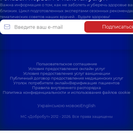
Важна информация о том, как не заболеть и уберечь здоровье в
близких. Цикл подготовленных экспертами сезонных рекоменда
тематических советов наших врачей… Будьте здоровы!
Подписатьс
Пользовательское соглашение
Условия предоставления онлайн услуг
Условия предоставления услуг вакцинации
Публичный договор предоставления медицинских услуг
Уголок потребителя онлайн
Верификация пациентов
Правила внутреннего распорядка
Политика конфиденциальности и использования файлов cookie
Українською мовою
English
МС «Добробут» 2012 - 2026. Все права защищены