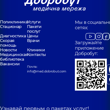
Поликлиника
Услуги
Мы в социальн
Стационар
Пакети
сетях:
послуг
Диагностика
Цены
Скорая
Врачи
Загружайте
помощь
приложение
Новости
Клиники
Добробут:
Медицинская
Контакты
библиотека
Вакансии
Почта:
info@med.dobrobut.com
Узнавай первым о пакетах услуг!