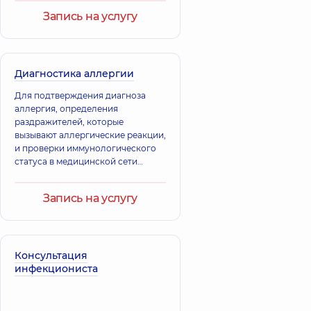
Запись на услугу
Диагностика аллергии
Для подтверждения диагноза
аллергия, определения
раздражителей, которые
вызывают аллергические реакции,
и проверки иммунологического
статуса в медицинской сети
“Добробут” используют
современные методы
Запись на услугу
лабораторной и функциональной
диагностики, а также тесты на
выявление раздражителей
аллергии.
Консультация
инфекциониста