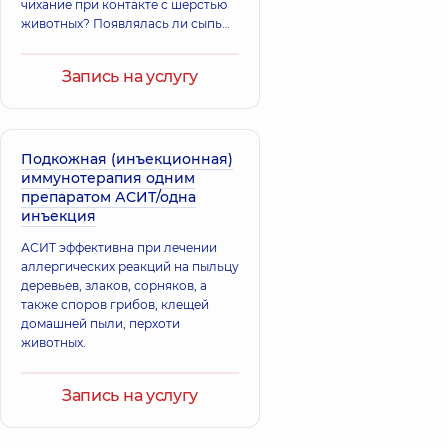
чихание при контакте с шерстью
животных? Появлялась ли сыпь
после укуса вредного
насекомого?
Запись на услугу
Подкожная (инъекционная)
иммунотерапия одним
препаратом АСИТ/одна
инъекция
АСИТ эффективна при лечении
аллергических реакций на пыльцу
деревьев, злаков, сорняков, а
также споров грибов, клещей
домашней пыли, перхоти
животных.
Запись на услугу