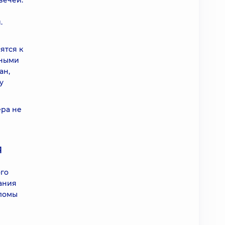
вечей.
.
ятся к
ьными
ан,
у
ера не
я
го
ания
лломы