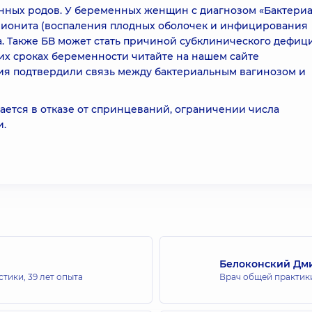
нных родов. У беременных женщин с диагнозом «Бактери
нионита (воспаления плодных оболочек и инфицирования
а. Также БВ может стать причиной субклинического дефиц
их сроках беременности читайте на нашем сайте
ния подтвердили связь между бактериальным вагинозом и
ается в отказе от спринцеваний, ограничении числа
и.
Белоконский Дм
стики,
39 лет опыта
Врач общей практики