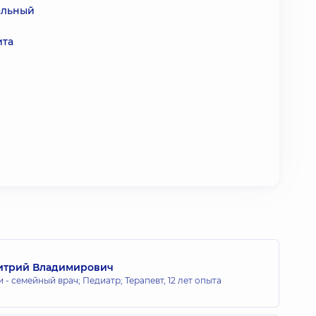
альный
ита
итрий Владимирович
 - семейный врач; Педиатр; Терапевт,
12 лет опыта