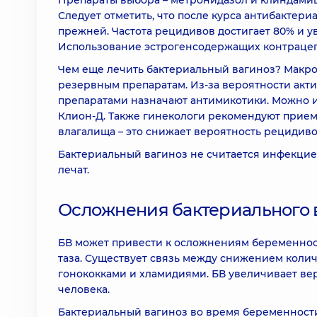
Препараты выбора – метронидазол и клиндамиц
Следует отметить, что после курса антибактери
прежней. Частота рецидивов достигает 80% и у
Использование эстрогенсодержащих контрацеп
Чем еще лечить бактериальный вагиноз? Макр
резервным препаратам. Из-за вероятности ак
препаратами назначают антимикотики. Можно 
Клион-Д. Также гинекологи рекомендуют прием
влагалища – это снижает вероятность рецидиво
Бактериальный вагиноз не считается инфекцие
лечат.
Осложнения бактериального 
БВ может привести к осложнениям беременнос
таза. Существует связь между снижением коли
гонококками и хламидиями. БВ увеличивает в
человека.
Бактериальный вагиноз во время беременности