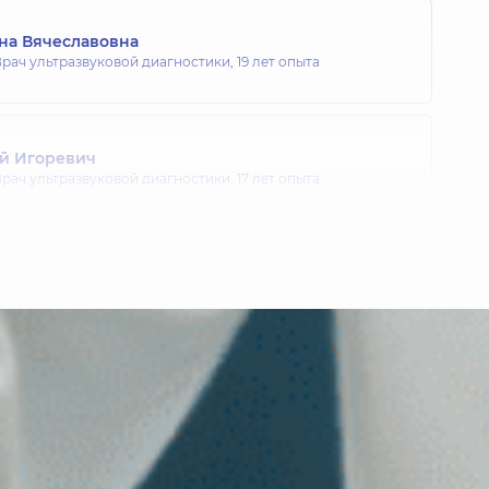
на Вячеславовна
рач ультразвуковой диагностики,
19 лет опыта
й Игоревич
рач ультразвуковой диагностики,
17 лет опыта
Владимировна
рач ультразвуковой диагностики,
13 лет опыта
етрович
рач ультразвуковой диагностики,
37 лет опыта