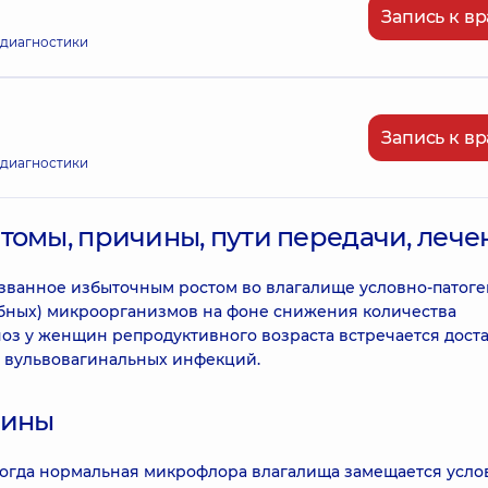
Запись к вр
 диагностики
Запись к вр
 диагностики
томы, причины, пути передачи, лече
ызванное избыточным ростом во влагалище условно-патог
робных) микроорганизмов на фоне снижения количества
оз у женщин репродуктивного возраста встречается дост
ех вульвовагинальных инфекций.
чины
 когда нормальная микрофлора влагалища замещается усло