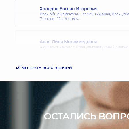
Холодов Богдан Игоревич
Врач общей практики - семейный врач; Врач уль
Терапевт,
12 лет опыта
Авад Лина Мохаммедовна
Акушер-гинеколог; Врач ультразвуковой диагно
Смотреть всех врачей
Парпалей Евгений Иванович
Акушер-гинеколог; Врач ультразвуковой диагнос
Троц Людмила Павловна
Акушер-гинеколог; Врач ультразвуковой диагно
ОСТАЛИСЬ ВОПР