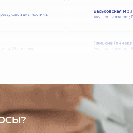
Васьковская Ири
тразвуковой диагностики;
Акушер-гинеколог; В
Панькив Геннади
стики,
24 лет опыта
Акушер-гинеколог; В
Осадчая Алина 
тики; Генетик,
30 лет опыта
Акушер-гинеколог; В
Сирук Леонид П
стики,
39 лет опыта
Акушер-гинеколог; В
ОСЫ?