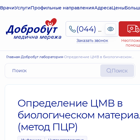
Врачи
Услуги
Профильные направления
Адреса
Цены
Больш
(044) 495-2-888
Заказать звонок
Неотлож
помощ
Главная
Добробут лаборатория
Определение ЦМВ в биологическом материале (метод ПЦР)
Поиск
Определение ЦМВ в
биологическом материа
(метод ПЦР)