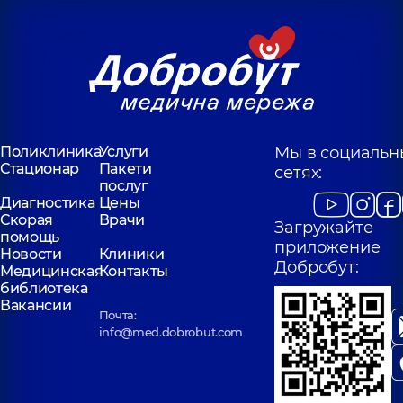
Поликлиника
Услуги
Мы в социальн
Стационар
Пакети
сетях:
послуг
Диагностика
Цены
Скорая
Врачи
Загружайте
помощь
приложение
Новости
Клиники
Добробут:
Медицинская
Контакты
библиотека
Вакансии
Почта:
info@med.dobrobut.com