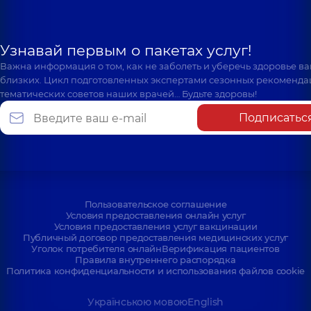
Узнавай первым о пакетах услуг!
Важна информация о том, как не заболеть и уберечь здоровье в
близких. Цикл подготовленных экспертами сезонных рекоменда
тематических советов наших врачей… Будьте здоровы!
Подписатьс
Пользовательское соглашение
Условия предоставления онлайн услуг
Условия предоставления услуг вакцинации
Публичный договор предоставления медицинских услуг
Уголок потребителя онлайн
Верификация пациентов
Правила внутреннего распорядка
Политика конфиденциальности и использования файлов cookie
Українською мовою
English