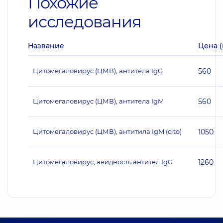
Похожие
исследования
Название
Цена (
Цитомегаловирус (ЦМВ), антитела IgG
560
Цитомегаловирус (ЦМВ), антитела IgM
560
Цитомегаловирус (ЦМВ), антитила IgM (cito)
1050
Цитомегаловирус, авидность антител IgG
1260