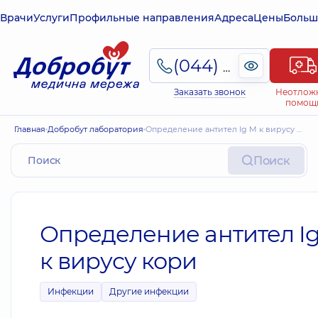
Врачи
Услуги
Профильные направления
Адреса
Цены
Больш
(044) 495-2-888
Заказать звонок
Неотлож
помощ
Главная
Добробут лаборатория
Определение антител Ig M к вирусу кори
Поиск
Определение антител I
к вирусу кори
Инфекции
Другие инфекции