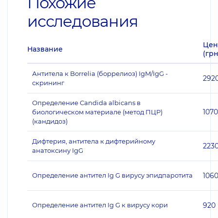
Похожие
исследования
Цен
Название
(грн
Антитела к Borrelia (боррелиоз) IgM/IgG -
292
скрининг
Определение Candida albicans в
1070
биологическом материале (метод ПЦР)
(кандидоз)
Дифтерия, антитела к дифтерийному
223
анатоксину IgG
Определение антител Ig G вирусу эпидпаротита
106
Определение антител Ig G к вирусу кори
920