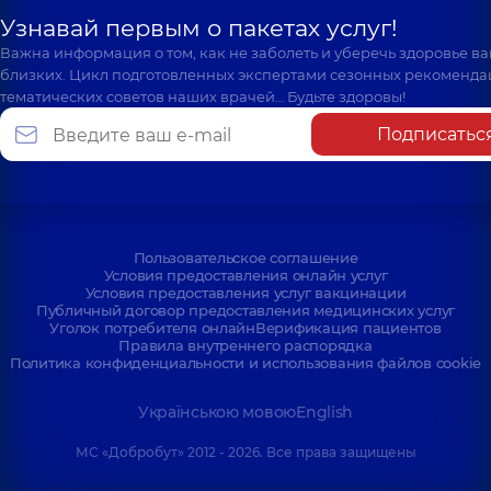
Узнавай первым о пакетах услуг!
Важна информация о том, как не заболеть и уберечь здоровье в
близких. Цикл подготовленных экспертами сезонных рекоменда
тематических советов наших врачей… Будьте здоровы!
Подписатьс
Пользовательское соглашение
Условия предоставления онлайн услуг
Условия предоставления услуг вакцинации
Публичный договор предоставления медицинских услуг
Уголок потребителя онлайн
Верификация пациентов
Правила внутреннего распорядка
Политика конфиденциальности и использования файлов cookie
Українською мовою
English
МС «Добробут» 2012 - 2026. Все права защищены