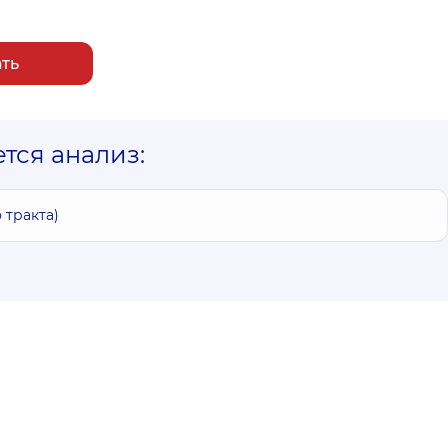
ать
ется анализ:
тракта)