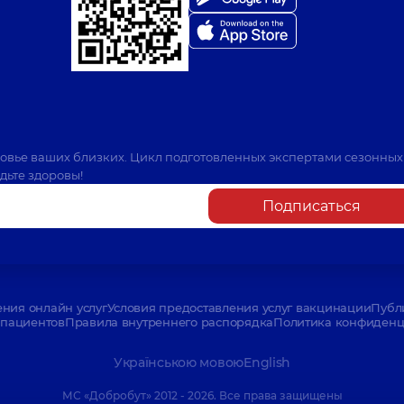
ровье ваших близких. Цикл подготовленных экспертами сезонных
дьте здоровы!
Подписаться
ения онлайн услуг
Условия предоставления услуг вакцинации
Публ
пациентов
Правила внутреннего распорядка
Политика конфиденци
Українською мовою
English
МС «Добробут» 2012 - 2026. Все права защищены