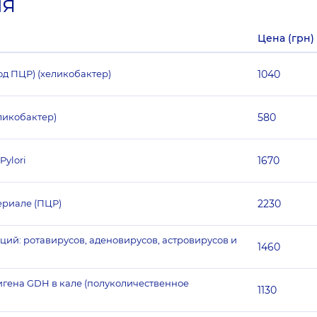
ия
Цена (грн)
од ПЦР) (хеликобактер)
1040
еликобактер)
580
Pylori
1670
ериале (ПЦР)
2230
ий: ротавирусов, аденовирусов, астровирусов и
1460
нтигена GDH в кале (полуколичественное
1130