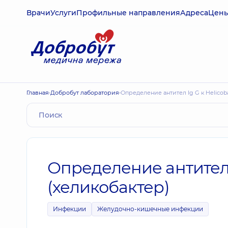
Врачи
Услуги
Профильные направления
Адреса
Цен
Главная
Добробут лаборатория
Определение антител Ig G к Helicoba
Определение антител Ig
(хеликобактер)
Инфекции
Желудочно-кишечные инфекции