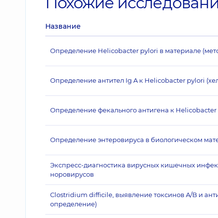
Похожие исследован
Название
Определение Helicobacter pylori в материале (мет
Определение антител Ig A к Helicobacter pylori (х
Определение фекального антигена к Helicobacter 
Определение энтеровируса в биологическом мат
Экспресс-диагностика вирусных кишечных инфекц
норовирусов
Clostridium difficile, выявление токсинов A/B и а
определение)