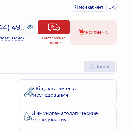
UA
Мой кабинет
(044) 495-2-888
КОРЗИНА
казать звонок
Неотложная
помощь
Поиск
Общеклинические
исследования
Иммуногематологические
исследования