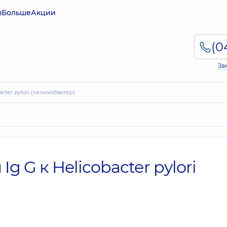
ы
Больше
Акции
За
cter pylori (хеликобактер)
 G к Helicobacter pylori