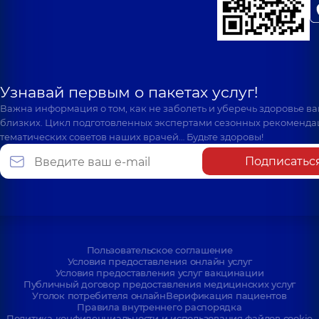
Узнавай первым о пакетах услуг!
Важна информация о том, как не заболеть и уберечь здоровье в
близких. Цикл подготовленных экспертами сезонных рекоменда
тематических советов наших врачей… Будьте здоровы!
Подписатьс
Пользовательское соглашение
Условия предоставления онлайн услуг
Условия предоставления услуг вакцинации
Публичный договор предоставления медицинских услуг
Уголок потребителя онлайн
Верификация пациентов
Правила внутреннего распорядка
Политика конфиденциальности и использования файлов cookie