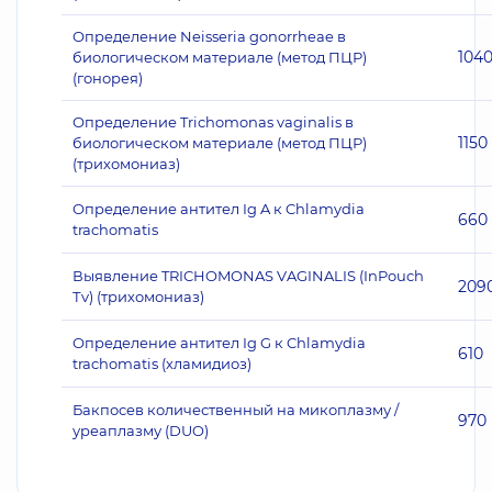
Определение Neisseria gonorrheae в
104
биологическом материале (метод ПЦР)
(гонорея)
Определение Trichomonas vaginalis в
1150
биологическом материале (метод ПЦР)
(трихомониаз)
Определение антител Ig A к Chlamydia
660
trachomatis
Выявление TRICHOMONAS VAGINALIS (InPouch
209
Тv) (трихомониаз)
Определение антител Ig G к Chlamydia
610
trachomatis (хламидиоз)
Бакпосев количественный на микоплазму /
970
уреаплазму (DUO)