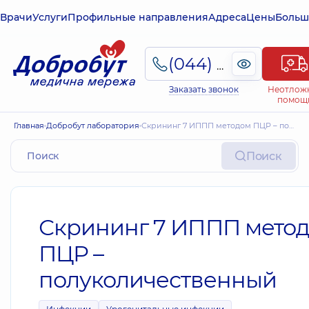
Врачи
Услуги
Профильные направления
Адреса
Цены
Больш
(044) 495-2-888
Заказать звонок
Неотлож
помощ
Главная
Добробут лаборатория
Скрининг 7 ИППП методом ПЦР – полуколичественный
Поиск
Скрининг 7 ИППП мето
ПЦР –
полуколичественный