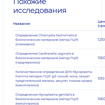
Похожие
исследования
Цен
Название
(грн
Определение Chlamydia trachomatis в
1230
биологическом материале (метод ПЦР)
(хламидиоз)
Определение Gardnerella vaginalis в
106
биологическом материале (метод ПЦР)
(гарднерелиоз)
Количественное определение ДНК Mycoplasma
hominis методом ПЦР, (у/г соскоб, моча, секрет
1010
предстательной железы, эакулят, плазма крови)
(микоплазмоз)
Определение Mycoplasma genitalis в
106
биологическом материале (метод ПЦР)
(микоплазмоз)