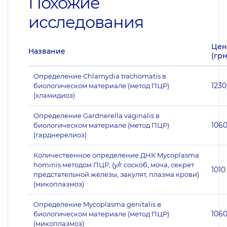
Похожие
исследования
Цен
Название
(грн
Определение Chlamydia trachomatis в
1230
биологическом материале (метод ПЦР)
(хламидиоз)
Определение Gardnerella vaginalis в
106
биологическом материале (метод ПЦР)
(гарднерелиоз)
Количественное определение ДНК Mycoplasma
hominis методом ПЦР, (у/г соскоб, моча, секрет
1010
предстательной железы, эакулят, плазма крови)
(микоплазмоз)
Определение Mycoplasma genitalis в
106
биологическом материале (метод ПЦР)
(микоплазмоз)