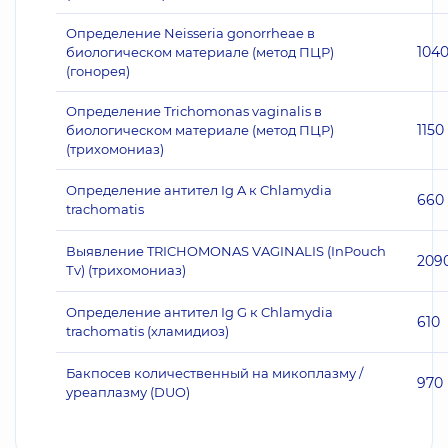
Определение Neisseria gonorrheae в
104
биологическом материале (метод ПЦР)
(гонорея)
Определение Trichomonas vaginalis в
1150
биологическом материале (метод ПЦР)
(трихомониаз)
Определение антител Ig A к Chlamydia
660
trachomatis
Выявление TRICHOMONAS VAGINALIS (InPouch
209
Тv) (трихомониаз)
Определение антител Ig G к Chlamydia
610
trachomatis (хламидиоз)
Бакпосев количественный на микоплазму /
970
уреаплазму (DUO)