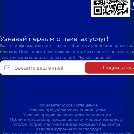
Узнавай первым о пакетах услуг!
Важна информация о том, как не заболеть и уберечь здоровье в
близких. Цикл подготовленных экспертами сезонных рекоменда
тематических советов наших врачей… Будьте здоровы!
Подписатьс
Пользовательское соглашение
Условия предоставления онлайн услуг
Условия предоставления услуг вакцинации
Публичный договор предоставления медицинских услуг
Уголок потребителя онлайн
Верификация пациентов
Правила внутреннего распорядка
Политика конфиденциальности и использования файлов cookie