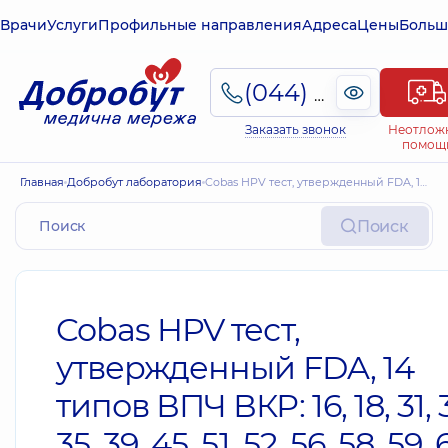
Врачи
Услуги
Профильные направления
Адреса
Цены
Больш
(044) 495-2-888
Заказать звонок
Неотлож
помощ
Главная
Добробут лаборатория
Cobas HPV тест, утвержденный FDA, 14 типов ВПЧ ВКР: 16, 18, 31, 33, 35, 39, 45, 51, 52, 56, 58, 59, 66 и 68 типа (с генотипированием 16 и 18 типов)
Поиск
Cobas HPV тест,
утвержденный FDA, 14
типов ВПЧ ВКР: 16, 18, 31, 
35, 39, 45, 51, 52, 56, 58, 59, 