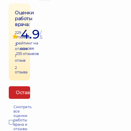
Оценки
работы
врача:
4.9
/
229
5
отзывов
рейтинг на
2
основе
отзыва
235
отзывов
1
отзыв
2
отзыва
Оставить отзыв
Смотреть
все
оценки
работы
врача и
отзывы