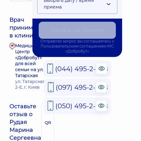
Выбрать дату / время
приема
Врач
принимает
Запись на прийом
Ближайшее время приема: Завтра о 08:00
в клинике
Отправляя запрос вы соглашаетесь с
Медицинский
Пользовательским соглашением
МС
Запись к врачу
Центр
«Добробут»
«Добробут»
для всей
(044) 495-2-888
семьи на ул.
Татарская
ул. Татарская,
(097) 495-2-888
2-Е, г. Киев
(050) 495-2-888
Оставьте
отзыв о
Рудая
QR
Марина
Сергеевна