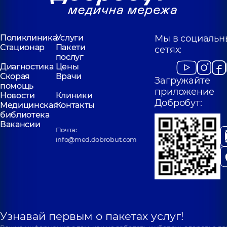
Поликлиника
Услуги
Мы в социальн
Стационар
Пакети
сетях:
послуг
Диагностика
Цены
Скорая
Врачи
Загружайте
помощь
приложение
Новости
Клиники
Добробут:
Медицинская
Контакты
библиотека
Вакансии
Почта:
info@med.dobrobut.com
Узнавай первым о пакетах услуг!