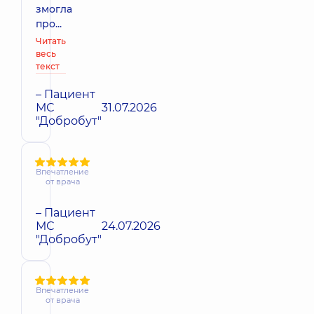
змогла
про...
Читать
весь
текст
– Пациент
МС
31.07.2026
"Добробут"
Впечатление
от врача
– Пациент
МС
24.07.2026
"Добробут"
Впечатление
от врача