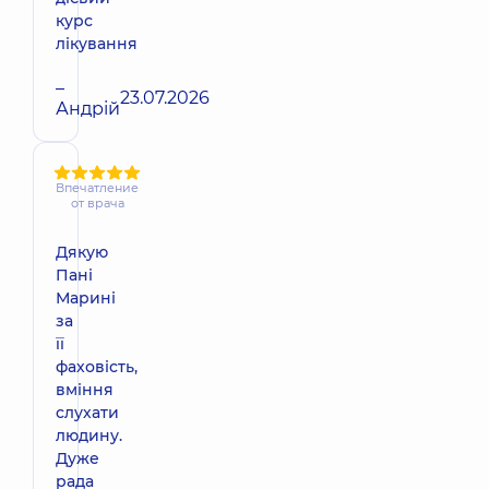
курс
лікування
–
23.07.2026
Андрій
Впечатление
от врача
Дякую
Пані
Марині
за
її
фаховість,
вміння
слухати
людину.
Дуже
рада