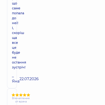
що
саме
попала
до
неї!
І,
скоріш
ща
все
це
буде
не
остання
зустріч!
–
22.07.2026
Яна
Впечатление
от врача