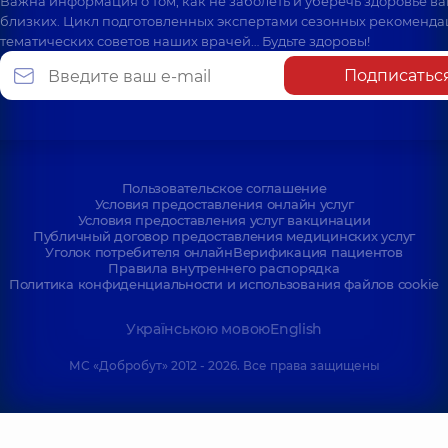
Важна информация о том, как не заболеть и уберечь здоровье в
близких. Цикл подготовленных экспертами сезонных рекоменда
тематических советов наших врачей… Будьте здоровы!
Подписатьс
Пользовательское соглашение
Условия предоставления онлайн услуг
Условия предоставления услуг вакцинации
Публичный договор предоставления медицинских услуг
Уголок потребителя онлайн
Верификация пациентов
Правила внутреннего распорядка
Политика конфиденциальности и использования файлов cookie
Українською мовою
English
МС «Добробут» 2012 - 2026. Все права защищены