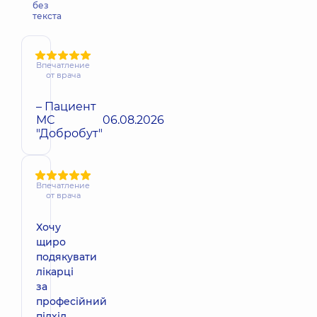
без
текста
Впечатление
от врача
– Пациент
МС
06.08.2026
"Добробут"
Впечатление
от врача
Хочу
щиро
подякувати
лікарці
за
професійний
підхід