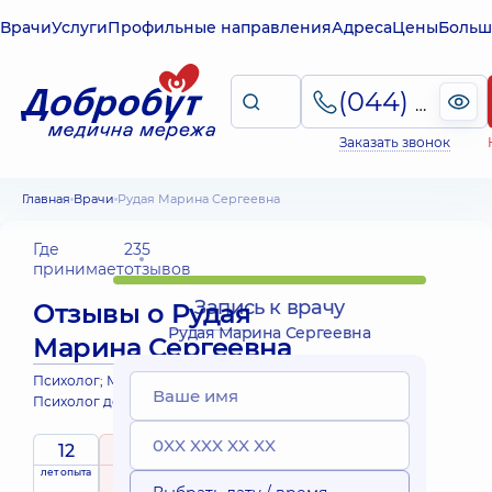
Врачи
Услуги
Профильные направления
Адреса
Цены
Больш
(044) 495-2-888
Заказать звонок
Главная
Врачи
Рудая Марина Сергеевна
Где
235
принимает
отзывов
Запись к врачу
Отзывы о
Рудая
Рудая Марина Сергеевна
Марина Сергеевна
Психолог; Медицинская психология; Психиатр;
Психолог детский
12
4.9
/ 5
Выездные
лет опыта
рейтинг
на основе
принимает
услуги
235 отзывов
детей