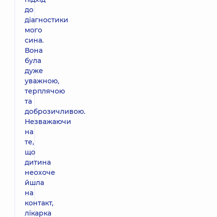
до
діагностики
мого
сина.
Вона
була
дуже
уважною,
терплячою
та
доброзичливою.
Незважаючи
на
те,
що
дитина
неохоче
йшла
на
контакт,
лікарка