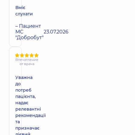
Вміє
слухати
– Пациент
МС
23.07.2026
"Добробут"
Впечатление
от врача
Уважна
до
потреб
пацієнта,
надає
релевантні
рекомендації
та
призначає
дієвий