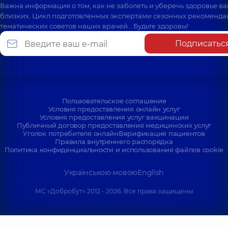
Важна информация о том, как не заболеть и уберечь здоровье в
близких. Цикл подготовленных экспертами сезонных рекоменда
тематических советов наших врачей… Будьте здоровы!
Подписатьс
Пользовательское соглашение
Условия предоставления онлайн услуг
Условия предоставления услуг вакцинации
Публичный договор предоставления медицинских услуг
Уголок потребителя онлайн
Верификация пациентов
Правила внутреннего распорядка
Политика конфиденциальности и использования файлов cookie
Українською мовою
English
МС «Добробут» 2012 - 2026. Все права защищены