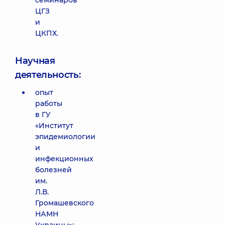
семинаров
ЦГЗ
и
ЦКПХ.
Научная
деятельность:
опыт
работы
в ГУ
«Институт
эпидемиологии
и
инфекционных
болезней
им.
Л.В.
Громашевского
НАМН