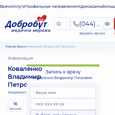
Врачи
Услуги
Профильные направления
Адреса
Цены
Больш
(044) 495-2-888
Заказать звонок
Главная
Врачи
Коваленко Владимир Петрович
Информация
Коваленко
Запись к врачу
Владимир
Коваленко Владимир Петрович
Петрович
Эпидемиолог;
16
лет опыта