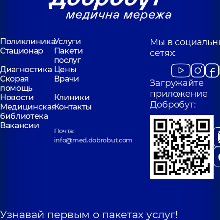
Поликлиника
Услуги
Мы в социальн
Стационар
Пакети
сетях:
послуг
Диагностика
Цены
Скорая
Врачи
Загружайте
помощь
приложение
Новости
Клиники
Добробут:
Медицинская
Контакты
библиотека
Вакансии
Почта:
info@med.dobrobut.com
Узнавай первым о пакетах услуг!