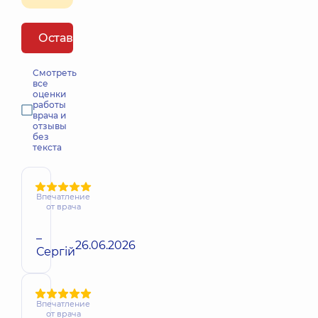
Оставить отзыв
Смотреть
все
оценки
работы
врача и
отзывы
без
текста
Впечатление
от врача
–
26.06.2026
Сергій
Впечатление
от врача