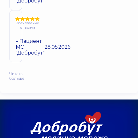
"Добробут"
Впечатление
от врача
– Пациент
МС
28.05.2026
"Добробут"
Читать
больше