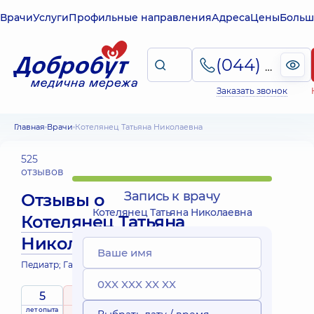
Врачи
Услуги
Профильные направления
Адреса
Цены
Больш
(044) 495-2-888
Заказать звонок
Главная
Врачи
Котелянец Татьяна Николаевна
525
отзывов
Запись к врачу
Отзывы о
Котелянец Татьяна Николаевна
Котелянец Татьяна
Николаевна
Педиатр; Гастроэнтеролог детский
5
5
/ 5
лет опыта
рейтинг
на основе
принимает