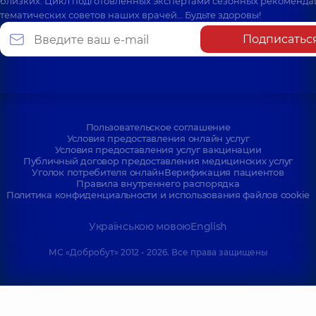
близких. Цикл подготовленных экспертами сезонных рекоменда
тематических советов наших врачей… Будьте здоровы!
Подписатьс
Пользовательское соглашение
Условия предоставления онлайн услуг
Условия предоставления услуг вакцинации
Публичный договор предоставления медицинских услуг
Уголок потребителя онлайн
Верификация пациентов
Правила внутреннего распорядка
Политика конфиденциальности и использования файлов cookie
Українською мовою
English
МС «Добробут» 2012 - 2026. Все права защищены