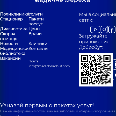
Поликлиника
Услуги
Мы в социальн
Стационар
Пакети
сетях:
послуг
Диагностика
Цены
Скорая
Врачи
Загружайте
помощь
приложение
Новости
Клиники
Добробут:
Медицинская
Контакты
библиотека
Вакансии
Почта:
info@med.dobrobut.com
Узнавай первым о пакетах услуг!
Важна информация о том, как не заболеть и уберечь здоровье в