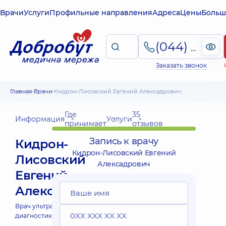
Врачи
Услуги
Профильные направления
Адреса
Цены
Больш
(044) 495-2-888
Заказать звонок
Главная
Врачи
Кидрон-Лисовский Евгений Алексадрович
Где
35
Информация
Услуги
принимает
отзывов
Запись к врачу
Кидрон-
Кидрон-Лисовский Евгений
Лисовский
Алексадрович
Евгений
Алексадрович
Врач ультразвуковой
диагностики;