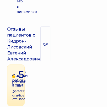
его
в
динамике.»
Отзывы
пациентов о
Кидрон-
QR
Лисовский
Евгений
Алексадрович
5
/
Оценки
5
работы
рейтинг
врача:
на
основе
35
35
отзывов
отзывов