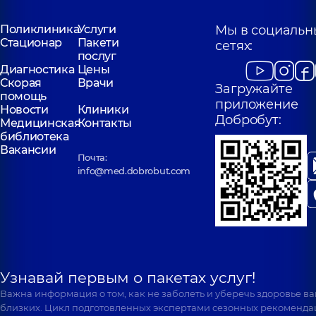
Поликлиника
Услуги
Мы в социальн
Стационар
Пакети
сетях:
послуг
Диагностика
Цены
Скорая
Врачи
Загружайте
помощь
приложение
Новости
Клиники
Добробут:
Медицинская
Контакты
библиотека
Вакансии
Почта:
info@med.dobrobut.com
Узнавай первым о пакетах услуг!
Важна информация о том, как не заболеть и уберечь здоровье в
близких. Цикл подготовленных экспертами сезонных рекоменда