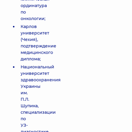
ординатура
по
онкологии;
Карлов
университет
(Чехия),
подтверждение
медицинского
диплома;
Национальный
университет
здравоохранения
Украины
им.
П.Л.
Шупика,
специализации
по
УЗ-
диагностике