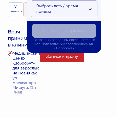
Выбрать дату / время
7
5
/ 5
приема
лет опыта
рейтинг
на основе
35 отзывов
Запись на прийом
Врач
принимает
Ближайшее время приема: 14.08.2026 9:00
Отправляя запрос вы соглашаетесь с
в клинике
Пользовательским соглашением
МС
«Добробут»
Медицинский
Запись к врачу
Центр
«Добробут»
для взрослых
на Позняках
ул.
Александра
Мишуги, 12, г.
Киев