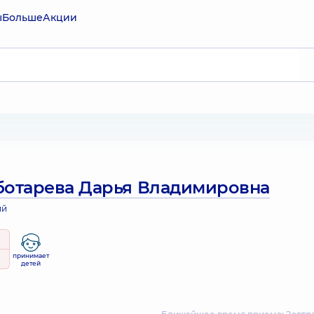
ы
Больше
Акции
ботарева Дарья Владимировна
ий
принимает
детей