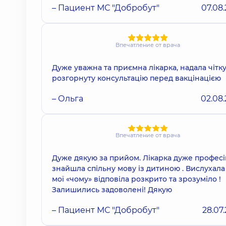
– Пациент МС "Добробут"
07.08
Впечатление от врача
Дуже уважна та приємна лікарка, надала чітку
розгорнуту консультацію перед вакцінацією
– Ольга
02.08
Впечатление от врача
Дуже дякую за прийом. Лікарка дуже професі
знайшла спільну мову із дитиною . Вислухала 
мої «чому» відповіла розкрито та зрозуміло !
Залишились задоволені! Дякую
– Пациент МС "Добробут"
28.07