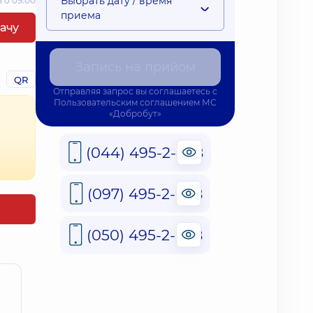
Выбрать дату / время
 о 09:00
приема
рачу
Запись на прийом
QR
Отправляя запрос вы соглашаетесь с
Пользовательским соглашением
МС
«Добробут»
(044) 495-2-888
(097) 495-2-888
(050) 495-2-888