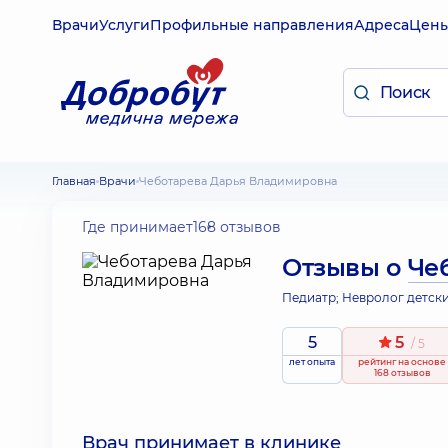
Врачи
Услуги
Профильные направления
Адреса
Цен
Главная
Врачи
Чеботарева Дарья Владимировна
Где принимает
168 отзывов
Отзывы о
Че
Педиатр; Невролог детск
5
5
/ 5
лет опыта
рейтинг
на основе
168 отзывов
Врач принимает в клинике