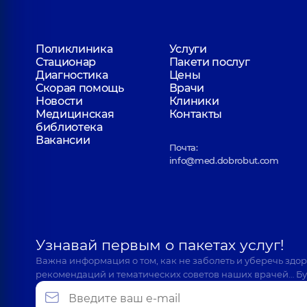
Поликлиника
Услуги
Стационар
Пакети послуг
Диагностика
Цены
Скорая помощь
Врачи
Новости
Клиники
Медицинская
Контакты
библиотека
Вакансии
Почта:
info@med.dobrobut.com
Узнавай первым о пакетах услуг!
Важна информация о том, как не заболеть и уберечь здо
рекомендаций и тематических советов наших врачей… Бу