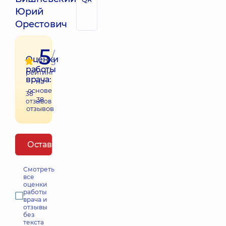
Юрий
Орестович
5
/
Оценки
5
работы
рейтинг
врача:
на
основе
38
38
отзывов
отзывов
Оставить отзыв
Смотреть
все
оценки
работы
врача и
отзывы
без
текста