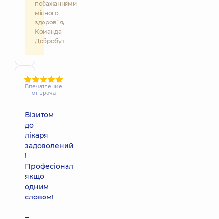
побажаннями
міцного
здоров`я,
Команда
Добробут
Впечатление
от врача
Візитом
до
лікаря
задоволений
!
Професіонал
якщо
одним
словом!
–