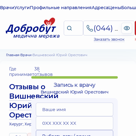
Врачи
Услуги
Профильные направления
Адреса
Цены
Больш
(044) 495-2-888
Заказать звонок
Главная
Врачи
Вишневский Юрий Орестович
Где
38
принимает
отзывов
Запись к врачу
Отзывы о
Вишневский Юрий Орестович
Вишневский
Юрий
Орестович
Хирург; Хирург проктолог