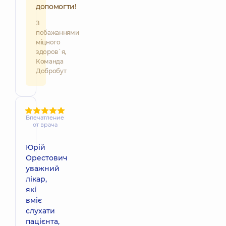
допомогти!
З
побажаннями
міцного
здоров`я,
Команда
Добробут
Впечатление
от врача
Юрій
Орестович
уважний
лікар,
які
вміє
слухати
пацієнта,