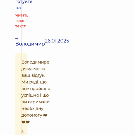
готуйте
на...
Читать
весь
текст
–
26.01.2025
Володимир
Володимире,
дякуємо за
ваш відгук.
Ми раді, що
все пройшло
успішно і що
ви отримали
необхідну
допомогу ❤️
❤️❤️
З