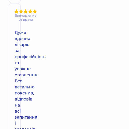
Впечатление
от врача
Дуже
вдячна
лікарю
за
професійність
та
уважне
ставлення.
Все
детально
пояснив,
відповів
на
всі
запитання
і