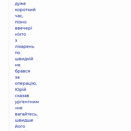
дуже
короткий
час,
пізно
ввечері
ніхто
з
лікарень
по
швидкій
не
брався
за
операцію,
Юрій
сказав
ургентним
«не
вагайтесь,
швидше
його