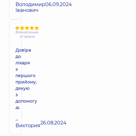
Володимир
06.09.2024
Іванович
Впечатление
от врача
Довіра
до
лікаря
з
першого
прийому,
дякую
з
допомогу
🙏
–
26.08.2024
Виктория