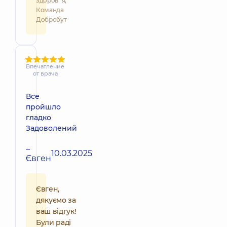
здоров`я,
Команда
Добробут
Впечатление
от врача
Все
пройшло
гладко
Задоволений
–
10.03.2025
Євген
Євген,
дякуємо за
ваш відгук!
Були раді