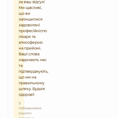
за ваш відгук!
Ми щасливі,
що ви
залишилися
задоволені
професійністю
лікаря та
атмосферою
на прийомі.
Ваші слова
надихають нас
та
підтверджують,
що ми на
правильному
шляху. Будьте
здорові!
З
побажаннями
міцного