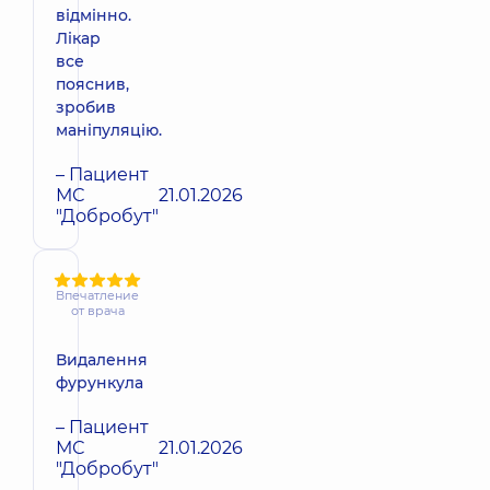
відмінно.
Лікар
все
пояснив,
зробив
маніпуляцію.
– Пациент
МС
21.01.2026
"Добробут"
Впечатление
от врача
Видалення
фурункула
– Пациент
МС
21.01.2026
"Добробут"