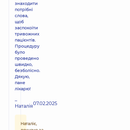
знаходити
потрібні
слова,
щоб
заспокоїти
тривожних
пацієнтів.
Процедуру
було
проведено
швидко,
безболісно.
Дякую,
пане
лікарю!
–
07.02.2025
Наталія
Наталіє,