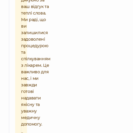
дякуємо за
ваш відгук та
теплі слова.
Ми раді, що
ви
залишилися
задоволені
процедурою
та
спілкуванням
з лікарем. Це
важливо для
нас, і ми
завжди
готові
надавати
якісну та
уважну
медичну
допомогу.