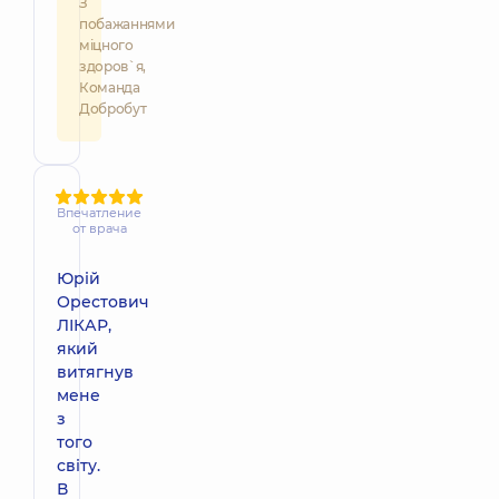
З
побажаннями
міцного
здоров`я,
Команда
Добробут
Впечатление
от врача
Юрій
Орестович
ЛІКАР,
який
витягнув
мене
з
того
світу.
В