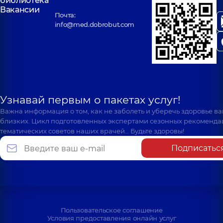
библиотека
Вакансии
Почта:
info@med.dobrobut.com
Узнавай первым о пакетах услуг!
Важна информация о том, как не заболеть и уберечь здоровье в
близких. Цикл подготовленных экспертами сезонных рекоменда
тематических советов наших врачей… Будьте здоровы!
Подписатьс
Пользовательское соглашение
Условия предоставления онлайн услуг