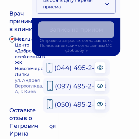
Выбрать дату / время
приема
Врач
принимает
Ближайшее время приема: 09.08.2026 9:00
в клинике
Запись на прийом
Медицинский
Отправляя запрос вы соглашаетесь с
Запись к врачу
Центр
Пользовательским соглашением
МС
«Добробут» для
«Добробут»
всей семьи в
ЖК
(044) 495-2-888
Новопечерские
Липки
ул. Андрея
(097) 495-2-888
Верхогляда, 16-
А, г. Киев
(050) 495-2-888
Оставьте
отзыв о
Петрович
QR
Ирина