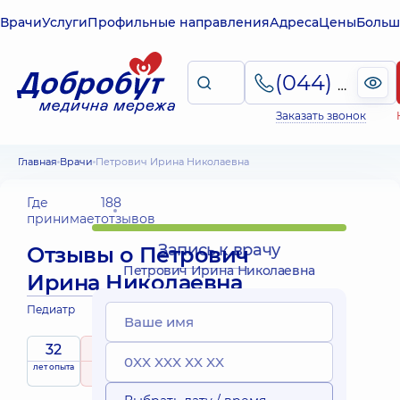
Врачи
Услуги
Профильные направления
Адреса
Цены
Больш
(044) 495-2-888
Заказать звонок
Главная
Врачи
Петрович Ирина Николаевна
Где
188
принимает
отзывов
Запись к врачу
Отзывы о
Петрович
Петрович Ирина Николаевна
Ирина Николаевна
Педиатр
32
5
/ 5
Выездные
лет опыта
рейтинг
на основе
принимает
услуги
188 отзывов
детей