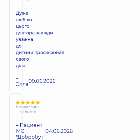
Дуже
люблю
цього
доктора,завжди
уважна
до
дитини,професіонал
свого
діла!
–
09.06.2026
Элла
Впечатление
от врача
– Пациент
МС
04.06.2026
"Добробут"