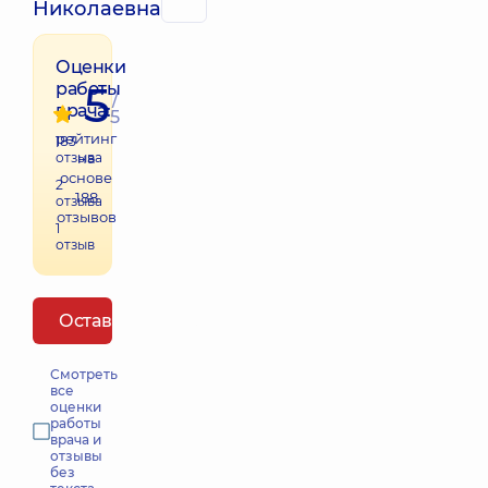
Николаевна
Оценки
5
работы
/
врача:
5
рейтинг
183
отзыва
на
основе
2
188
отзыва
отзывов
1
отзыв
Оставить отзыв
Смотреть
все
оценки
работы
врача и
отзывы
без