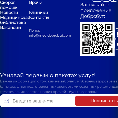
Скорая
Врачи
Загружайте
помощь
приложение
Новости
Клиники
Добробут:
Медицинская
Контакты
библиотека
Вакансии
Почта:
info@med.dobrobut.com
Узнавай первым о пакетах услуг!
Важна информация о том, как не заболеть и уберечь здоровье в
близких. Цикл подготовленных экспертами сезонных рекоменда
тематических советов наших врачей… Будьте здоровы!
Подписатьс