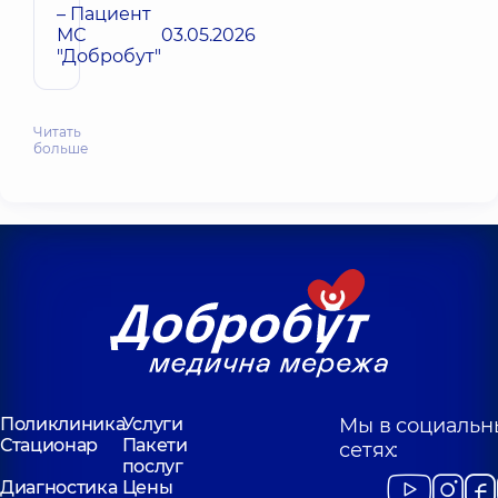
– Пациент
МС
03.05.2026
"Добробут"
Читать
больше
Поликлиника
Услуги
Мы в социальн
Стационар
Пакети
сетях:
послуг
Диагностика
Цены