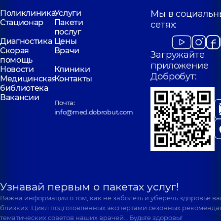
Поликлиника
Услуги
Мы в социальн
Стационар
Пакети
сетях:
послуг
Диагностика
Цены
Скорая
Врачи
Загружайте
помощь
приложение
Новости
Клиники
Добробут:
Медицинская
Контакты
библиотека
Вакансии
Почта:
info@med.dobrobut.com
Узнавай первым о пакетах услуг!
Важна информация о том, как не заболеть и уберечь здоровье в
близких. Цикл подготовленных экспертами сезонных рекоменда
тематических советов наших врачей… Будьте здоровы!