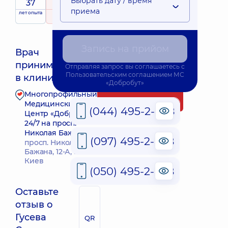
Выбрать дату / время
37
5
/ 5
приема
лет опыта
рейтинг
на основе
346 отзывов
Запись на прийом
Врач
принимает
Отправляя запрос вы соглашаетесь с
Ближайшее время приема: Завтра о 08:45
Пользовательским соглашением
МС
в клинике
«Добробут»
Многопрофильный
Запись к врачу
Медицинский
(044) 495-2-888
Центр «Добробут»
24/7 на просп.
Николая Бажана
(097) 495-2-888
просп. Николая
Бажана, 12-А, г.
Киев
(050) 495-2-888
Оставьте
отзыв о
Гусева
QR