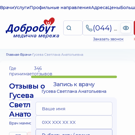
Врачи
Услуги
Профильные направления
Адреса
Цены
Больш
(044) 495-2-888
Заказать звонок
Главная
Врачи
Гусева Светлана Анатольевна
Где
346
принимает
отзывов
Запись к врачу
Отзывы о
Гусева Светлана Анатольевна
Гусева
Светлана
Анатольевна
Врач маммолог; Онколог