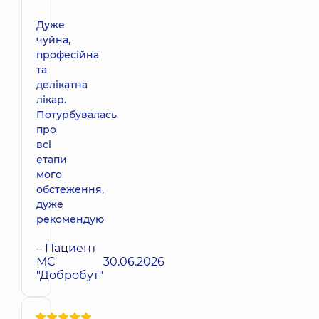
Дуже
чуйна,
професійна
та
делікатна
лікар.
Потурбувалась
про
всі
етапи
мого
обстеження,
дуже
рекомендую
– Пациент
МС
30.06.2026
"Добробут"