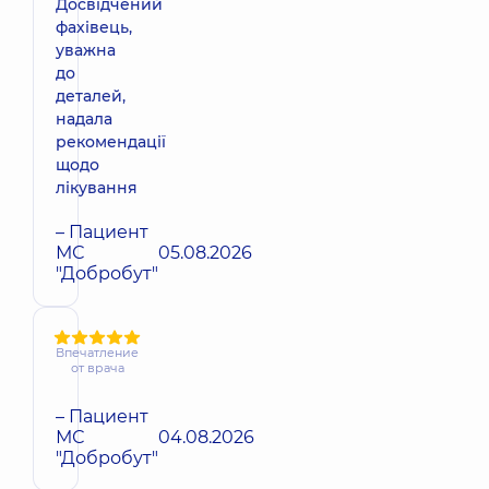
Досвідчений
фахівець,
уважна
до
деталей,
надала
рекомендації
щодо
лікування
– Пациент
МС
05.08.2026
"Добробут"
Впечатление
от врача
– Пациент
МС
04.08.2026
"Добробут"