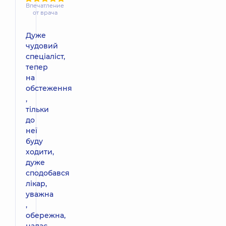
Впечатление
от врача
Дуже
чудовий
спеціаліст,
тепер
на
обстеження
,
тільки
до
неї
буду
ходити,
дуже
сподобався
лікар,
уважна
,
обережна,