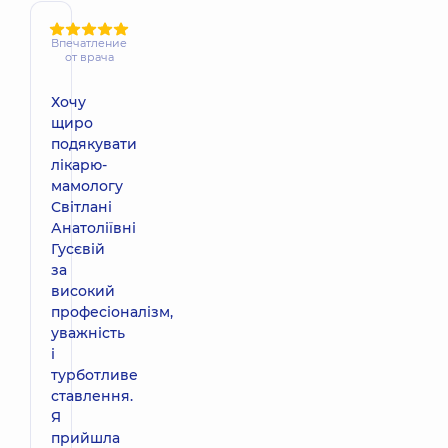
Впечатление
от врача
Хочу
щиро
подякувати
лікарю-
мамологу
Світлані
Анатоліївні
Гусєвій
за
високий
професіоналізм,
уважність
і
турботливе
ставлення.
Я
прийшла