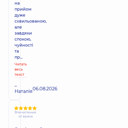
на
прийом
дуже
схвильованою,
але
завдяки
спокою,
чуйності
та
пр...
Читать
весь
текст
–
06.08.2026
Наталія
Впечатление
от врача