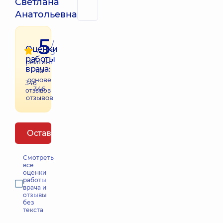
Светлана
Анатольевна
5
/
Оценки
5
работы
рейтинг
врача:
на
основе
346
346
отзывов
отзывов
Оставить отзыв
Смотреть
все
оценки
работы
врача и
отзывы
без
текста