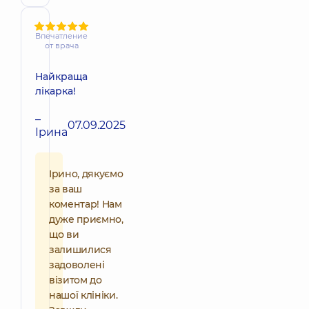
Впечатление
от врача
Найкраща
лікарка!
–
07.09.2025
Ірина
Ірино, дякуємо
за ваш
коментар! Нам
дуже приємно,
що ви
залишилися
задоволені
візитом до
нашої клініки.