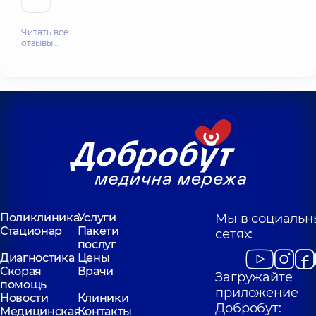
Читать все
отзывы…
Поликлиника
Услуги
Мы в социальн
Стационар
Пакети
сетях:
послуг
Диагностика
Цены
Скорая
Врачи
Загружайте
помощь
приложение
Новости
Клиники
Добробут:
Медицинская
Контакты