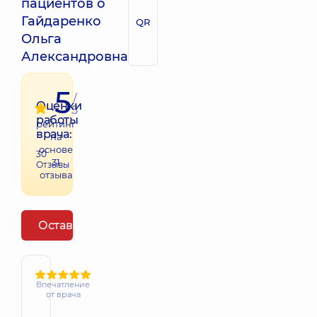
пациентов о
Гайдаренко
QR
Ольга
Александровна
5
/
Оценки
5
работы
рейтинг
врача:
на
основе
30
31
Отзывы
отзыва
Оставить отзыв
Впечатление
от врача