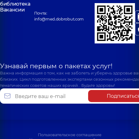
библиотека
Вакансии
Почта:
info@med.dobrobut.com
Узнавай первым о пакетах услуг!
Важна информация о том, как не заболеть и уберечь здоровье в
близких. Цикл подготовленных экспертами сезонных рекоменда
тематических советов наших врачей… Будьте здоровы!
Подписатьс
Пользовательское соглашение