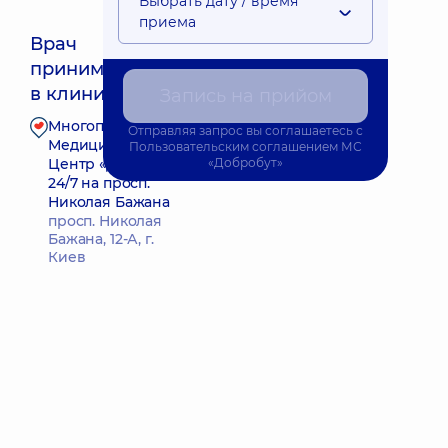
Выбрать дату / время
приема
Врач
принимает
Ближайшее время приема: 15.08.2026 11:00
в клинике
Запись на прийом
Многопрофильный
Отправляя запрос вы соглашаетесь с
Запись к врачу
Медицинский
Пользовательским соглашением
МС
Центр «Добробут»
«Добробут»
24/7 на просп.
Николая Бажана
просп. Николая
Бажана, 12-А, г.
Киев