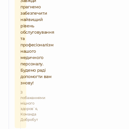
Завжди
прагнемо
забезпечити
найвищий
рівень
обслуговування
та
професіоналізм
нашого
медичного
персоналу.
Будемо раді
допомогти вам
знову!
З
побажаннями
міцного
здоров`я,
Команда
Добробут