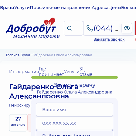
Врачи
Услуги
Профильные направления
Адреса
Цены
Больш
(044) 495-2-888
Заказать звонок
Главная
Врачи
Гайдаренко Ольга Александровна
Где
31
Информация
Услуги
принимает
отзыв
Запись к врачу
Гайдаренко Ольга
Гайдаренко Ольга Александровна
Александровна
Нейрохирург;
Нейрохирург детский;
27
5
/ 5
лет опыта
рейтинг
на основе
принимает
31 отзыв
детей