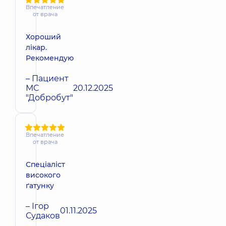
Впечатление
от врача
Хороший
лікар.
Рекомендую
– Пациент
МС
20.12.2025
"Добробут"
Впечатление
от врача
Спеціаліст
високого
ґатунку
– Ігор
01.11.2025
Судаков