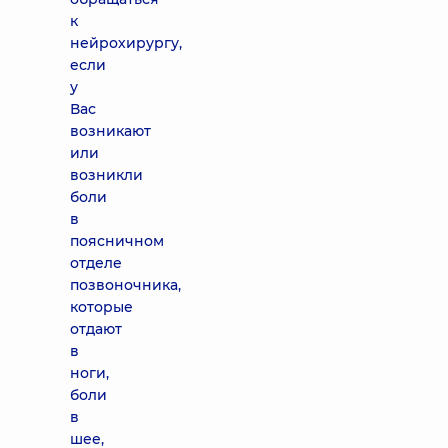
к
нейрохирургу,
если
у
Вас
возникают
или
возникли
боли
в
поясничном
отделе
позвоночника,
которые
отдают
в
ноги,
боли
в
шее,