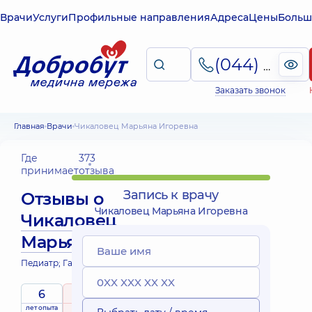
Врачи
Услуги
Профильные направления
Адреса
Цены
Больш
(044) 495-2-888
Заказать звонок
Главная
Врачи
Чикаловец Марьяна Игоревна
Где
373
принимает
отзыва
Запись к врачу
Отзывы о
Чикаловец Марьяна Игоревна
Чикаловец
Марьяна Игоревна
Педиатр; Гастроэнтеролог детский
6
5
/ 5
лет опыта
рейтинг
на основе
принимает