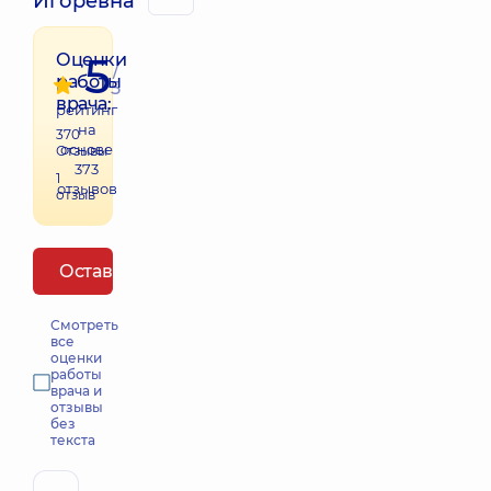
Игоревна
5
Оценки
/
работы
5
врача:
рейтинг
на
370
основе
Отзывы
373
1
отзывов
отзыв
Оставить отзыв
Смотреть
все
оценки
работы
врача и
отзывы
без
текста