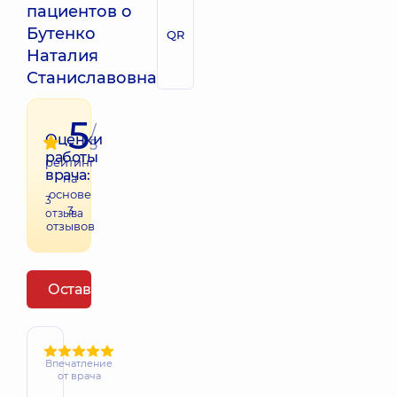
пациентов о
Бутенко
QR
Наталия
Станиславовна
5
/
Оценки
5
работы
рейтинг
врача:
на
основе
3
3
отзыва
отзывов
Оставить отзыв
Впечатление
от врача