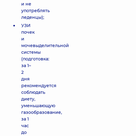
и не
употреблять
леденцы);
УЗИ
почек
и
мочевыделительной
системы
(подготовка:
за 1–
2
дня
рекомендуется
соблюдать
диету,
уменьшающую
газообразование,
за 1
час
до