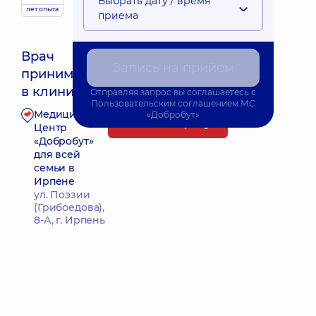
Выбрать дату / время
лет опыта
приема
Врач
Запись на прийом
принимает
Ближайшее время приема: 10.08.2026 14:00
в клинике
Отправляя запрос вы соглашаетесь с
Пользовательским соглашением
МС
Медицинский
«Добробут»
Запись к врачу
Центр
«Добробут»
для всей
семьи в
Ирпене
ул. Поэзии
(Грибоедова),
8-А, г. Ирпень