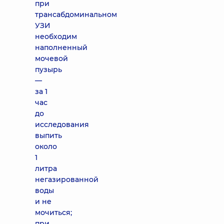
при
трансабдоминальном
УЗИ
необходим
наполненный
мочевой
пузырь
—
за 1
час
до
исследования
выпить
около
1
литра
негазированной
воды
и не
мочиться;
при