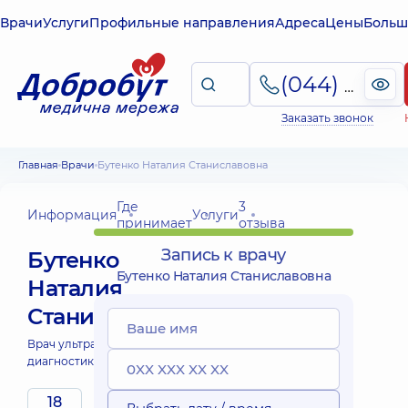
Врачи
Услуги
Профильные направления
Адреса
Цены
Больш
(044) 495-2-888
Заказать звонок
Главная
Врачи
Бутенко Наталия Станиславовна
Где
3
Информация
Услуги
принимает
отзыва
Запись к врачу
Бутенко
Бутенко Наталия Станиславовна
Наталия
Станиславовна
Врач ультразвуковой
диагностики;
18