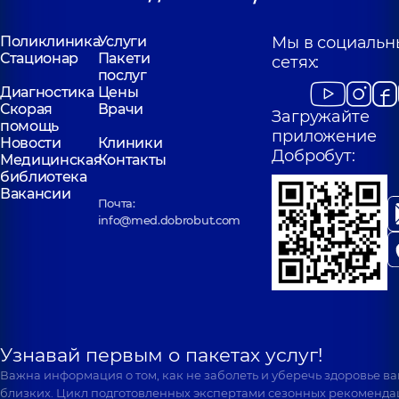
Поликлиника
Услуги
Мы в социальн
Стационар
Пакети
сетях:
послуг
Диагностика
Цены
Скорая
Врачи
Загружайте
помощь
приложение
Новости
Клиники
Добробут:
Медицинская
Контакты
библиотека
Вакансии
Почта:
info@med.dobrobut.com
Узнавай первым о пакетах услуг!
Важна информация о том, как не заболеть и уберечь здоровье в
близких. Цикл подготовленных экспертами сезонных рекоменда