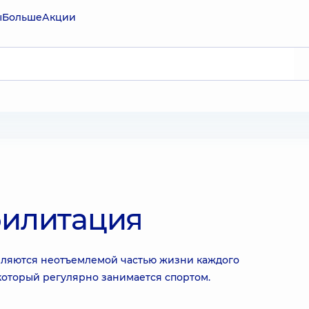
ы
Больше
Акции
билитация
вляются неотъемлемой частью жизни каждого
который регулярно занимается спортом.