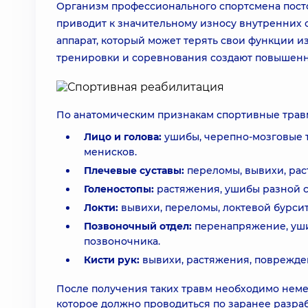
Организм профессионального спортсмена пост
приводит к значительному износу внутренних о
аппарат, который может терять свои функции и
тренировки и соревнования создают повышенн
По анатомическим признакам спортивные тра
Лицо и голова:
ушибы, черепно-мозговые т
менисков.
Плечевые суставы:
переломы, вывихи, рас
Голеностопы:
растяжения, ушибы разной 
Локти:
вывихи, переломы, локтевой бурсит
Позвоночный отдел:
перенапряжение, уши
позвоночника.
Кисти рук:
вывихи, растяжения, поврежде
После получения таких травм необходимо неме
которое должно проводиться по заранее разра