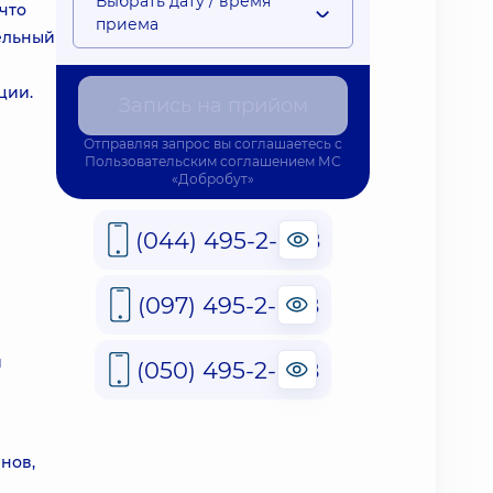
Выбрать дату / время
что
приема
тельный
ции.
Запись на прийом
Отправляя запрос вы соглашаетесь с
Пользовательским соглашением
МС
«Добробут»
(044) 495-2-888
(097) 495-2-888
и
(050) 495-2-888
нов,