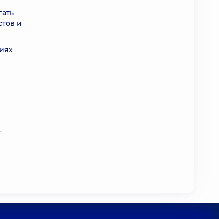
гать
стов и
циях
,