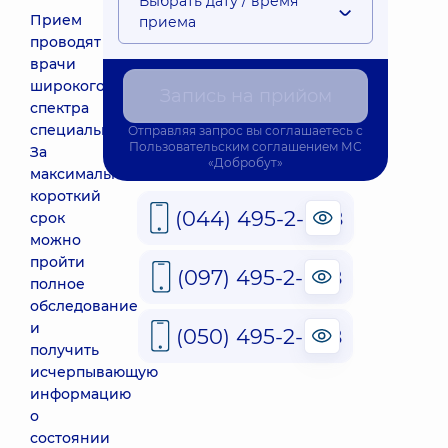
Выбрать дату / время
Прием
приема
проводят
врачи
широкого
Запись на прийом
спектра
специальностей.
Отправляя запрос вы соглашаетесь с
Пользовательским соглашением
МС
За
«Добробут»
максимально
короткий
(044) 495-2-888
срок
можно
пройти
(097) 495-2-888
полное
обследование
и
(050) 495-2-888
получить
исчерпывающую
информацию
о
состоянии