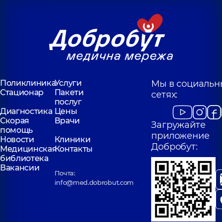
Поликлиника
Услуги
Мы в социальн
Стационар
Пакети
сетях:
послуг
Диагностика
Цены
Скорая
Врачи
Загружайте
помощь
приложение
Новости
Клиники
Добробут:
Медицинская
Контакты
библиотека
Вакансии
Почта:
info@med.dobrobut.com