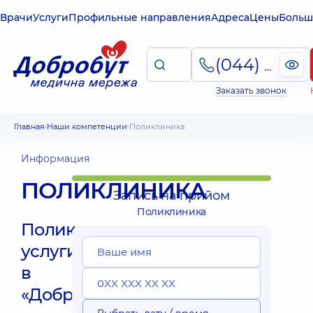
Врачи
Услуги
Профильные направления
Адреса
Цены
Больш
(044) 495-2-888
Заказать звонок
Главная
Наши компетенции
Поликлиника
Информация
ПОЛИКЛИНИКА
Запись на прийом
Поликлиника
Поликлинические
услуги
в
«Добробут»