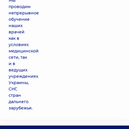
Мы
проводим
непрерывное
обучение
наших
врачей
как в
условиях
медицинской
сети, так
и в
ведущих
учреждениях
Украины,
СНГ,
стран
дальнего
зарубежья.