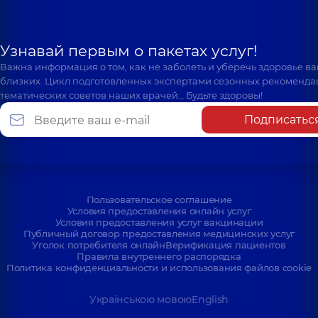
Узнавай первым о пакетах услуг!
Важна информация о том, как не заболеть и уберечь здоровье в
близких. Цикл подготовленных экспертами сезонных рекоменда
тематических советов наших врачей… Будьте здоровы!
Подписатьс
Пользовательское соглашение
Условия предоставления онлайн услуг
Условия предоставления услуг вакцинации
Публичный договор предоставления медицинских услуг
Уголок потребителя онлайн
Верификация пациентов
Правила внутреннего распорядка
Политика конфиденциальности и использования файлов cookie
Українською мовою
English