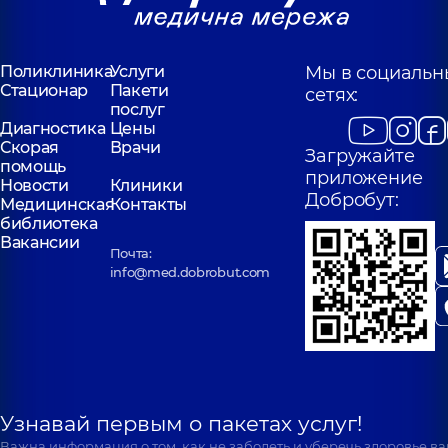
Поликлиника
Услуги
Мы в социальн
Стационар
Пакети
сетях:
послуг
Диагностика
Цены
Скорая
Врачи
Загружайте
помощь
приложение
Новости
Клиники
Добробут:
Медицинская
Контакты
библиотека
Вакансии
Почта:
info@med.dobrobut.com
Узнавай первым о пакетах услуг!
Важна информация о том, как не заболеть и уберечь здоровье в