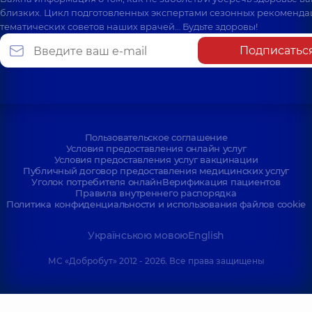
близких. Цикл подготовленных экспертами сезонных рекоменда
тематических советов наших врачей… Будьте здоровы!
Подписатьс
Пользовательское соглашение
Условия предоставления онлайн услуг
Условия предоставления услуг вакцинации
Публичный договор предоставления медицинских услуг
Уголок потребителя онлайн
Верификация пациентов
Правила внутреннего распорядка
Политика конфиденциальности и использования файлов cookie
Українською мовою
English
МС «Добробут» 2012 - 2026. Все права защищены