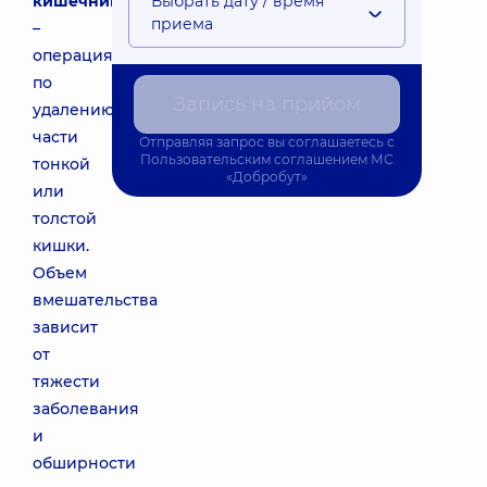
кишечника
Выбрать дату / время
приема
–
операция
по
Запись на прийом
удалению
части
Отправляя запрос вы соглашаетесь с
Пользовательским соглашением
МС
тонкой
«Добробут»
или
толстой
кишки.
Объем
вмешательства
зависит
от
тяжести
заболевания
и
обширности