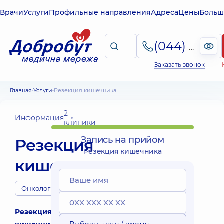
Врачи
Услуги
Профильные направления
Адреса
Цены
Больш
(044) 495-2-888
Заказать звонок
Главная
Услуги
Резекция кишечника
2
Информация
клиники
Запись на прийом
Резекция
Резекция кишечника
кишечника
Онкологи
Резекция