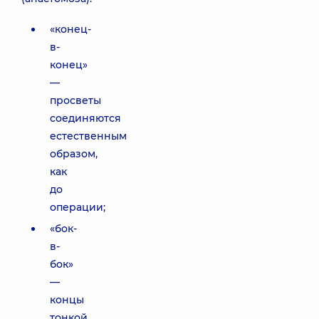
«конец-
в-
конец»
—
просветы
соединяются
естественным
образом,
как
до
операции;
«бок-
в-
бок»
—
концы
тонкой