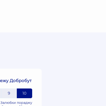
режу Добробут
9
10
Залюбки пораджу