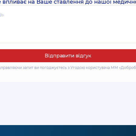
 впливає на Ваше ставлення до нашої медичн
Відправити відгук
дправляючи запит ви погоджуєтесь з Угодою користувача ММ «Доброб