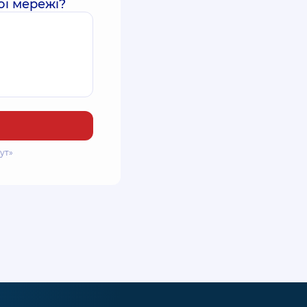
ої мережі?
ут»