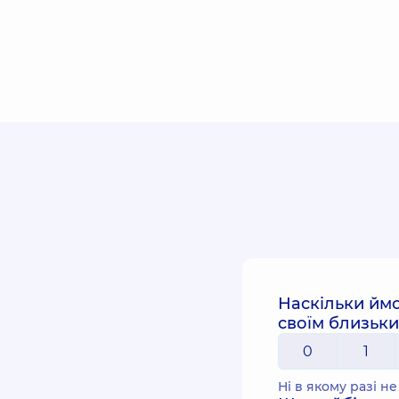
Наскільки йм
своїм близьк
0
1
Ні в якому разі н