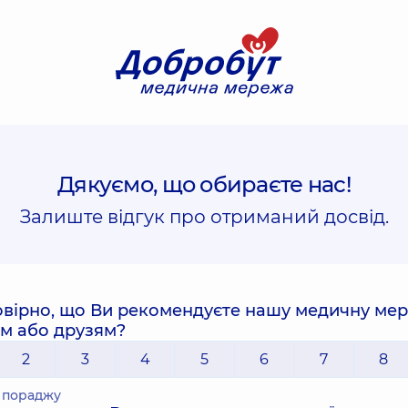
Дякуємо, що обираєте нас!
Залиште відгук про отриманий досвід.
овірно, що Ви рекомендуєте нашу медичну ме
им або друзям?
2
3
4
5
6
7
8
е пораджу