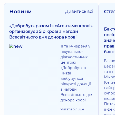
Новини
Ста
Дивитись всі
«Добробут» разом із «Агентами крові»
Бакт
організовує збір крові з нагоди
посів
Всесвітнього дня донора крові
знач
прав
11 та 14 червня у
лікувально-
бакп
діагностичних
Бакпо
центрах
церві
«Добробут» в
та ін
Києві
Мікро
відбудуться
(бакте
відкриті донації
найпр
з нагоди
супр
Всесвітнього дня
людин
донора крові.
Питан
інфек
Читати більше
важли