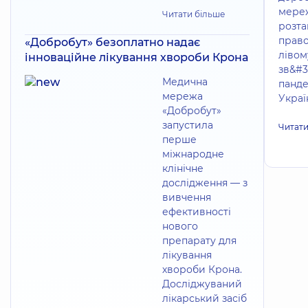
мереж
Читати більше
розта
право
«Добробут» безоплатно надає
лівом
інноваційне лікування хвороби Крона
зв&#3
Медична
панде
мережа
Україн
«Добробут»
запустила
Читати
перше
міжнародне
клінічне
дослідження — з
вивчення
ефективності
нового
препарату для
лікування
хвороби Крона.
Досліджуваний
лікарський засіб