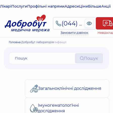
Лікарі
Послуги
Профільні напрями
Адреси
Ціни
Більше
Акції
(044) 495-2-888
Замовити дзвінок
Невідкла
Головна
Добробут лабораторія
Інфекції
Пошук
Загальноклінічні дослідження
Імуногематологічні
дослідження