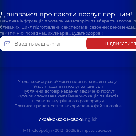
Дізнавайся про пакети послуг першим!
Важлива інформація про те як не захворіти та вберегти здоров`
близьких. Цикл підготовлених експертами сезонних рекомендаці
тематичних порад наших лікарів… Будьте здорові!
Підписатис
Угода користувача
Умови надання онлайн послуг
Умови надання послуг вакцинації
Публічний договір надання медичних послуг
Куточок споживача онлайн
Верифікація пацієнтів
Правила внутрішнього розпорядку
Політика приватності та використання файлів cookie
Українською мовою
English
ММ «Добробут» 2012 - 2026. Всі права захищені