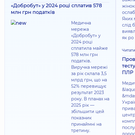
«Добробут» у 2024 році сплатив 578
жінок,
млн грн податків
ослаб
Яких 
Медична
слід б
мережа
виявл
«Добробут» у
як ро
2024 році
сплатила майже
Читати
578 млн грн
Пров
податків.
тест
Виручка мережі
ПЛР
за рік склала 3,5
млрд грн, що на
Меди
52% перевищує
&laqu
результат 2023
&mdas
року. В планах на
Украї
2025 рік —
прив
збільшити цей
центр
показник
комп
принаймні на
послу
третину.
дорос