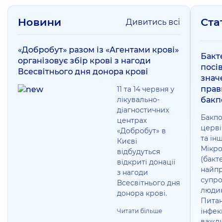
Новини
Ста
Дивитись всі
«Добробут» разом із «Агентами крові»
Бакт
організовує збір крові з нагоди
посів
Всесвітнього дня донора крові
знач
прав
11 та 14 червня у
лікувально-
бакп
діагностичних
Бакпо
центрах
церві
«Добробут» в
та ін
Києві
Мікро
відбудуться
(бакте
відкриті донації
найпр
з нагоди
супр
Всесвітнього дня
людин
донора крові.
Питан
інфек
Читати більше
важли