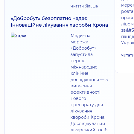
мереж
Читати більше
розта
право
«Добробут» безоплатно надає
лівом
інноваційне лікування хвороби Крона
зв&#3
Медична
панде
мережа
Україн
«Добробут»
запустила
Читати
перше
міжнародне
клінічне
дослідження — з
вивчення
ефективності
нового
препарату для
лікування
хвороби Крона.
Досліджуваний
лікарський засіб