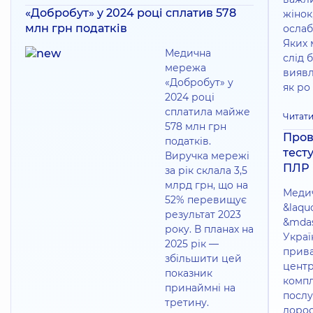
«Добробут» у 2024 році сплатив 578
жінок,
млн грн податків
ослаб
Яких 
Медична
слід б
мережа
виявл
«Добробут» у
як ро
2024 році
сплатила майже
Читати
578 млн грн
Пров
податків.
тест
Виручка мережі
ПЛР
за рік склала 3,5
млрд грн, що на
Меди
52% перевищує
&laqu
результат 2023
&mdas
року. В планах на
Украї
2025 рік —
прив
збільшити цей
центр
показник
комп
принаймні на
послу
третину.
дорос