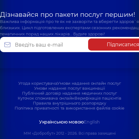
Дізнавайся про пакети послуг першим!
Важлива інформація про те як не захворіти та вберегти здоров`
близьких. Цикл підготовлених експертами сезонних рекомендаці
тематичних порад наших лікарів… Будьте здорові!
Підписатис
Угода користувача
Умови надання онлайн послуг
Умови надання послуг вакцинації
Публічний договір надання медичних послуг
Куточок споживача онлайн
Верифікація пацієнтів
Правила внутрішнього розпорядку
Політика приватності та використання файлів cookie
Українською мовою
English
ММ «Добробут» 2012 - 2026. Всі права захищені