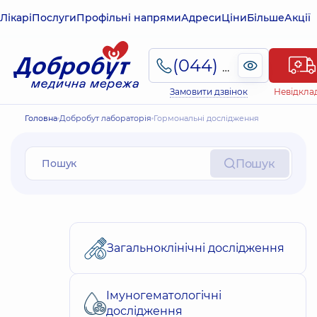
Лікарі
Послуги
Профільні напрями
Адреси
Ціни
Більше
Акції
(044) 495-2-888
Замовити дзвінок
Невідкла
Головна
Добробут лабораторія
Гормональні дослідження
Пошук
Загальноклінічні дослідження
Імуногематологічні
дослідження