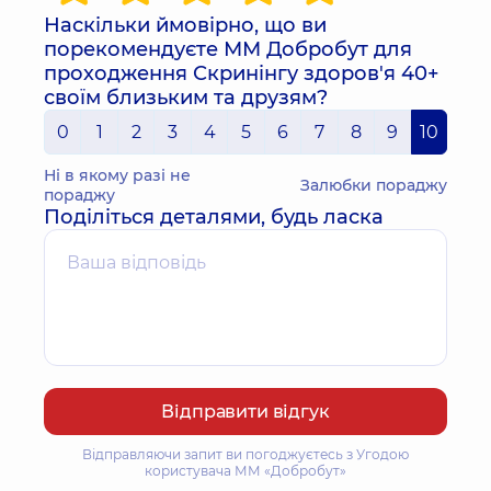
Наскільки ймовірно, що ви
порекомендуєте ММ Добробут для
проходження Скринінгу здоров'я 40+
своїм близьким та друзям?
0
1
2
3
4
5
6
7
8
9
10
Ні в якому разі не
Залюбки пораджу
пораджу
Поділіться деталями, будь ласка
Відправити відгук
Відправляючи запит ви погоджуєтесь з Угодою
користувача ММ «Добробут»